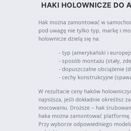
HAKI HOLOWNICZE DO A
Hak można zamontować w samochodach
pod uwagę nie tylko typ, markę i mo
holownicze dzielą się na:
- typ (amerykański i europejs
- sposób montażu (stały, z
- dopuszczalne obciążenie (do 
- cechy konstrukcyjne (spawa
W rezultacie ceny haków holowniczych
najniższa, jeśli dokładnie określisz
mocowaniu. Droższe – hak śrubowan
haka można zamontować platformę.
Przy wyborze odpowiedniego modelu 