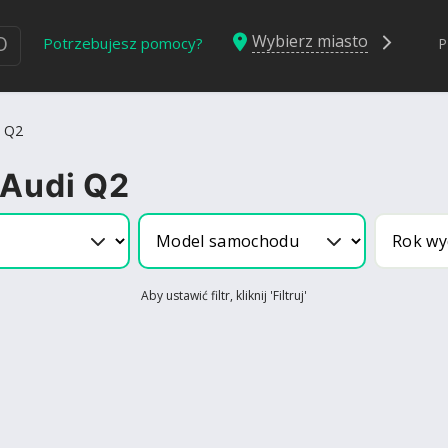
Wybierz miasto
Ю
Potrzebujesz pomocy?
P
Q2
 Audi Q2
Aby ustawić filtr, kliknij 'Filtruj'