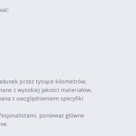
wać:
adunek przez tysiące kilometrów,
ne z wysokiej jakości materiałów,
wana z uwzględnieniem specyfiki
fesjonalistami, ponieważ główne
ne.