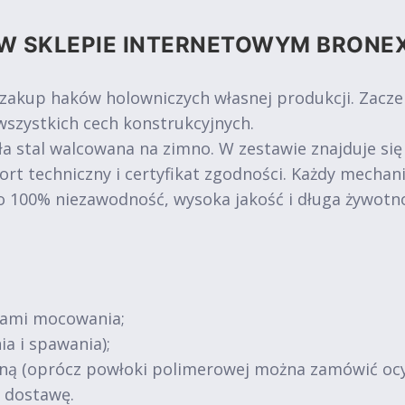
W SKLEPIE INTERNETOWYM BRONE
 zakup haków holowniczych własnej produkcji. Zacz
szystkich cech konstrukcyjnych.
a stal walcowana na zimno. W zestawie znajduje się
ort techniczny i certyfikat zgodności. Każdy mechan
o 100% niezawodność, wysoka jakość i długa żywotn
tami mocowania;
ia i spawania);
jną (oprócz powłoki polimerowej można zamówić oc
ą dostawę.