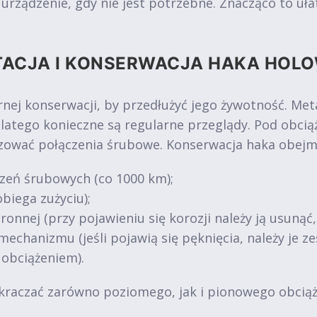
ządzenie, gdy nie jest potrzebne. Znacząco to ułat
TACJA I KONSERWACJA HAKA HOL
nej konserwacji, by przedłużyć jego żywotność. Me
dlatego konieczne są regularne przeglądy. Pod obc
uzować połączenia śrubowe. Konserwacja haka obejm
zeń śrubowych (co 1000 km);
biega zużyciu);
ronnej (przy pojawieniu się korozji należy ją usunąć
mechanizmu (jeśli pojawią się pęknięcia, należy je 
 obciążeniem).
kraczać zarówno poziomego, jak i pionowego obciąże