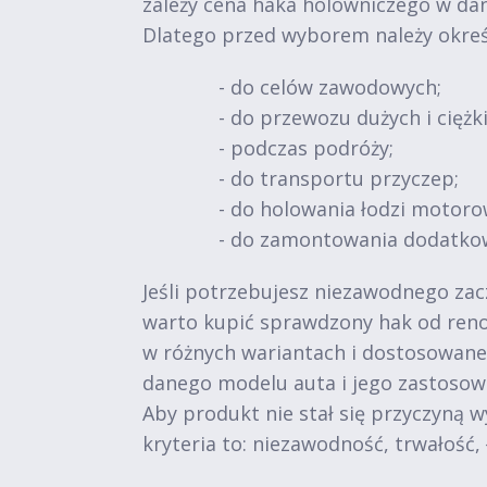
zależy cena haka holowniczego w da
Dlatego przed wyborem należy okreś
- do celów zawodowych;
- do przewozu dużych i ciężk
- podczas podróży;
- do transportu przyczep;
- do holowania łodzi motoro
- do zamontowania dodatko
Jeśli potrzebujesz niezawodnego zac
warto kupić sprawdzony hak od reno
w różnych wariantach i dostosowane 
danego modelu auta i jego zastosow
Aby produkt nie stał się przyczyną 
kryteria to: niezawodność, trwałość