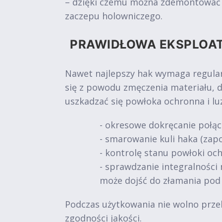
– dzięki czemu można zdemontować ur
zaczepu holowniczego.
PRAWIDŁOWA EKSPLOA
Nawet najlepszy hak wymaga regular
się z powodu zmęczenia materiału, 
uszkadzać się powłoka ochronna i l
- okresowe dokręcanie połąc
- smarowanie kuli haka (zapo
- kontrolę stanu powłoki och
- sprawdzanie integralności 
może dojść do złamania pod
Podczas użytkowania nie wolno prze
zgodności jakości.