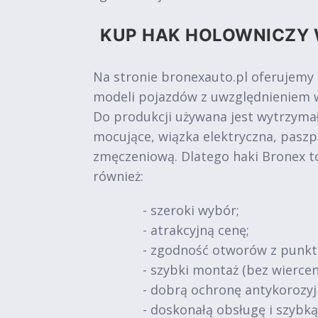
KUP HAK HOLOWNICZY 
Na stronie bronexauto.pl oferujemy
modeli pojazdów z uwzględnieniem w
Do produkcji używana jest wytrzymał
mocujące, wiązka elektryczna, paszp
zmęczeniową. Dlatego haki Bronex t
również:
- szeroki wybór;
- atrakcyjną cenę;
- zgodność otworów z punk
- szybki montaż (bez wiercen
- dobrą ochronę antykorozy
- doskonałą obsługę i szybk