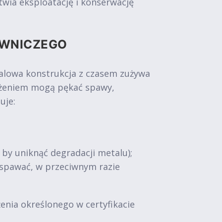
wia eksploatację i konserwację
OWNICZEGO
talowa konstrukcja z czasem zużywa
iążeniem mogą pękać spawy,
uje:
, by uniknąć degradacji metalu);
zespawać, w przeciwnym razie
nia określonego w certyfikacie