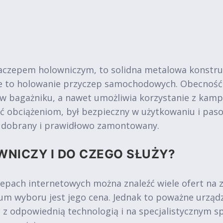
aczepem holowniczym, to solidna metalowa konstru
ie to holowanie przyczep samochodowych. Obecność
 w bagażniku, a nawet umożliwia korzystanie z kam
ć obciążeniom, był bezpieczny w użytkowaniu i pa
o dobrany i prawidłowo zamontowany.
WNICZY I DO CZEGO SŁUŻY?
epach internetowych można znaleźć wiele ofert na
m wyboru jest jego cena. Jednak to poważne urząd
e z odpowiednią technologią i na specjalistycznym s