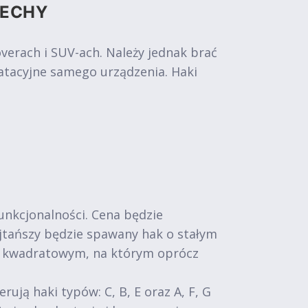
CECHY
rach i SUV-ach. Należy jednak brać
atacyjne samego urządzenia. Haki
funkcjonalności. Cena będzie
Najtańszy będzie spawany hak o stałym
m kwadratowym, na którym oprócz
ą haki typów: C, B, E oraz A, F, G