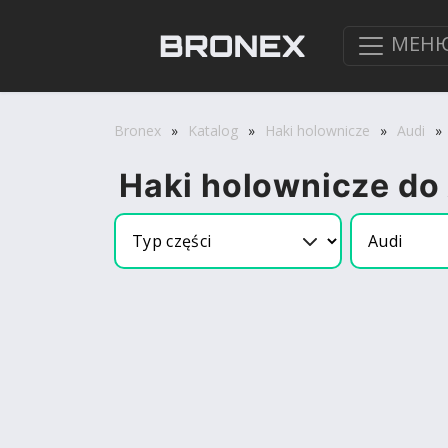
МЕН
Bronex
»
Katalog
»
Haki holownicze
»
Audi
»
Haki holownicze do