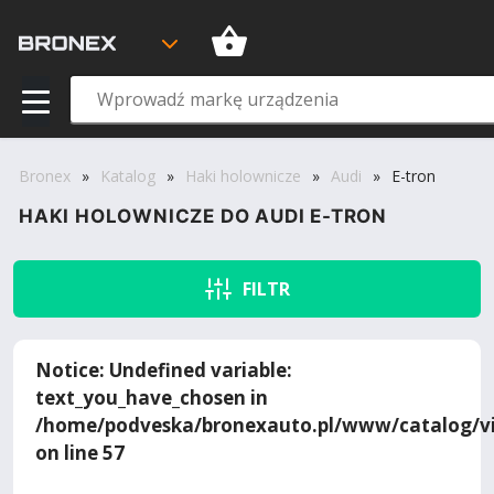
Bronex
»
Katalog
»
Haki holownicze
»
Audi
»
E-tron
HAKI HOLOWNICZE DO AUDI E-TRON
FILTR
Notice
: Undefined variable:
text_you_have_chosen in
/home/podveska/bronexauto.pl/www/catalog/vi
on line
57