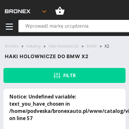
Bronex
»
Katalog
»
Haki holownicze
»
BMW
»
X2
HAKI HOLOWNICZE DO BMW X2
FILTR
Notice
: Undefined variable:
text_you_have_chosen in
/home/podveska/bronexauto.pl/www/catalog/vi
on line
57