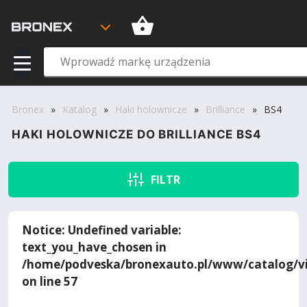
Bronex
»
Katalog
»
Haki holownicze
»
Brilliance
»
BS4
HAKI HOLOWNICZE DO BRILLIANCE BS4
FILTR
Notice
: Undefined variable:
text_you_have_chosen in
/home/podveska/bronexauto.pl/www/catalog/vi
on line
57