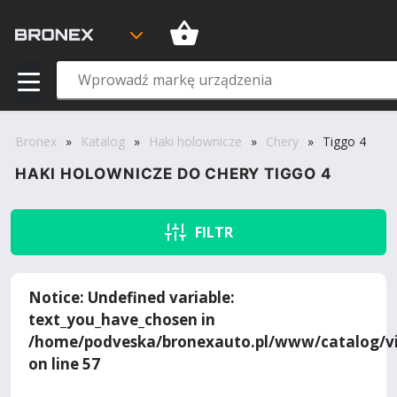
Bronex
»
Katalog
»
Haki holownicze
»
Chery
»
Tiggo 4
HAKI HOLOWNICZE DO CHERY TIGGO 4
FILTR
Notice
: Undefined variable:
text_you_have_chosen in
/home/podveska/bronexauto.pl/www/catalog/vi
on line
57