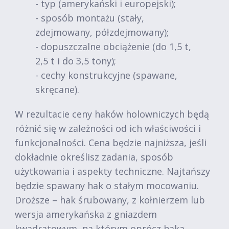
- typ (amerykański i europejski);
- sposób montażu (stały,
zdejmowany, półzdejmowany);
- dopuszczalne obciążenie (do 1,5 t,
2,5 t i do 3,5 tony);
- cechy konstrukcyjne (spawane,
skręcane).
W rezultacie ceny haków holowniczych będą
różnić się w zależności od ich właściwości i
funkcjonalności. Cena będzie najniższa, jeśli
dokładnie określisz zadania, sposób
użytkowania i aspekty techniczne. Najtańszy
będzie spawany hak o stałym mocowaniu.
Droższe – hak śrubowany, z kołnierzem lub
wersja amerykańska z gniazdem
kwadratowym, na którym oprócz haka