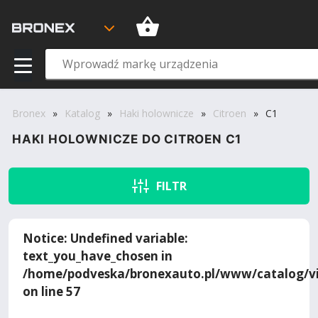
Bronex
»
Katalog
»
Haki holownicze
»
Citroen
»
C1
HAKI HOLOWNICZE DO CITROEN C1
FILTR
Notice
: Undefined variable:
text_you_have_chosen in
/home/podveska/bronexauto.pl/www/catalog/vi
on line
57