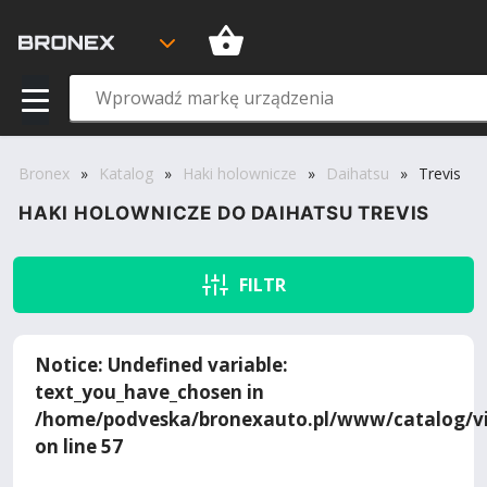
Bronex
»
Katalog
»
Haki holownicze
»
Daihatsu
»
Trevis
HAKI HOLOWNICZE DO DAIHATSU TREVIS
FILTR
Notice
: Undefined variable:
text_you_have_chosen in
/home/podveska/bronexauto.pl/www/catalog/vi
on line
57