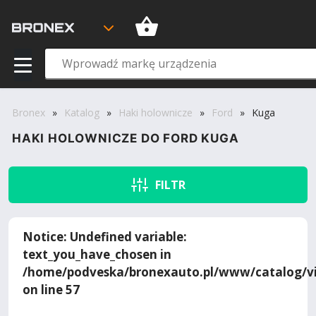
Bronex
»
Katalog
»
Haki holownicze
»
Ford
»
Kuga
HAKI HOLOWNICZE DO FORD KUGA
FILTR
Notice
: Undefined variable:
text_you_have_chosen in
/home/podveska/bronexauto.pl/www/catalog/vi
on line
57