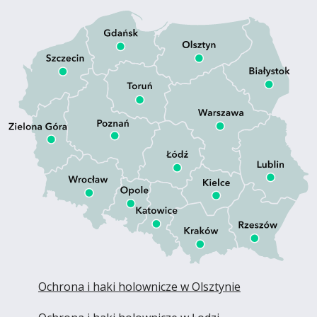
Ochrona i haki holownicze w Olsztynie