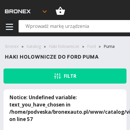
Bronex
»
Katalog
»
Haki holownicze
»
Ford
»
Puma
HAKI HOLOWNICZE DO FORD PUMA
FILTR
Notice
: Undefined variable:
text_you_have_chosen in
/home/podveska/bronexauto.pl/www/catalog/vi
on line
57