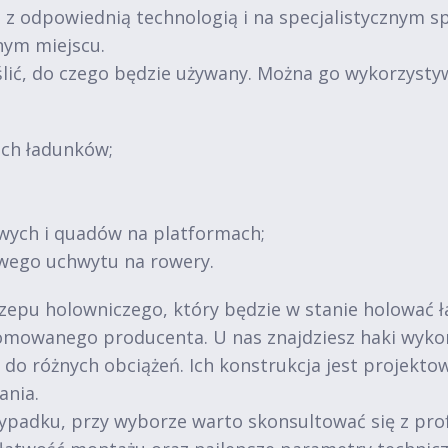
e z odpowiednią technologią i na specjalistycznym s
nym miejscu.
lić, do czego będzie używany. Można go wykorzysty
ich ładunków;
wych i quadów na platformach;
wego uchwytu na rowery.
zepu holowniczego, który będzie w stanie holować ł
mowanego producenta. U nas znajdziesz haki wykona
do różnych obciążeń. Ich konstrukcja jest projekto
ania.
wypadku, przy wyborze warto skonsultować się z pro