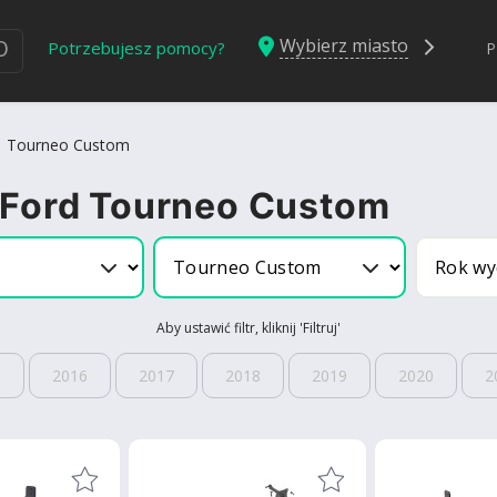
Wybierz miasto
Ю
Potrzebujesz pomocy?
P
Tourneo Custom
 Ford Tourneo Custom
Aby ustawić filtr, kliknij 'Filtruj'
5
2016
2017
2018
2019
2020
2