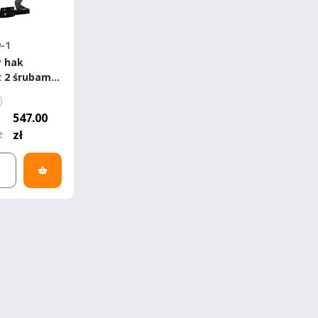
9-1
 hak
z 2 śrubami
neo/Transit
)
2-
547.00
e
zł