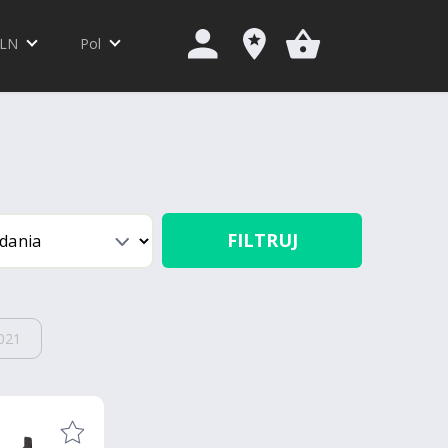
LN
Pol
FILTRUJ
021