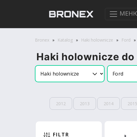
МЕН
Bronex
»
Katalog
»
Haki holownicze
»
Ford
»
Haki holownicze do
2012
2013
2014
201
FILTR