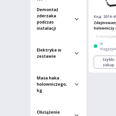
Demontaż
zderzaka
Код: 2014-4
podczas
Zdejmowan
instalacji
holowniczy
amerykańsk
0 recenzja(
Tourneo Cu
w
Transit Cus
magazyn
Elektryka w
zestawie
Szybki
zakup
Masa haka
holowniczego,
kg
Obciążenie