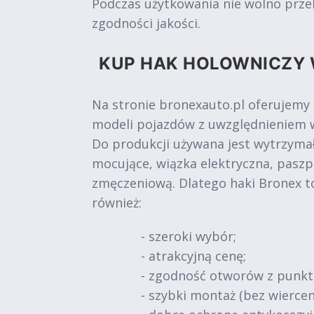
Podczas użytkowania nie wolno prze
zgodności jakości.
KUP HAK HOLOWNICZY 
Na stronie bronexauto.pl oferujemy
modeli pojazdów z uwzględnieniem w
Do produkcji używana jest wytrzymał
mocujące, wiązka elektryczna, paszp
zmęczeniową. Dlatego haki Bronex t
również:
- szeroki wybór;
- atrakcyjną cenę;
- zgodność otworów z punk
- szybki montaż (bez wiercen