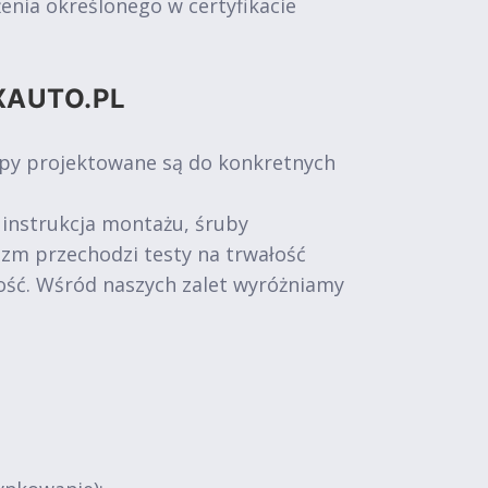
nia określonego w certyfikacie
XAUTO.PL
epy projektowane są do konkretnych
 instrukcja montażu, śruby
izm przechodzi testy na trwałość
ość. Wśród naszych zalet wyróżniamy