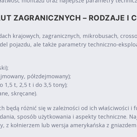
, łatwość montażu oraz najlepsze parametry technicz
UT ZAGRANICZNYCH – RODZAJE I 
 krajowych, zagranicznych, mikrobusach, crossove
del pojazdu, ale także parametry techniczno-eksplo
ki);
dejmowany, półzdejmowany);
1,5 t, 2,5 t i do 3,5 tony);
ne, skręcane).
 będą różnić się w zależności od ich właściwości i 
 zadania, sposób użytkowania i aspekty techniczne. 
y, z kołnierzem lub wersja amerykańska z gniazde