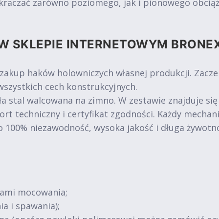
kraczać zarówno poziomego, jak i pionowego obciąże
W SKLEPIE INTERNETOWYM BRONE
 zakup haków holowniczych własnej produkcji. Zacz
szystkich cech konstrukcyjnych.
a stal walcowana na zimno. W zestawie znajduje się
ort techniczny i certyfikat zgodności. Każdy mechan
o 100% niezawodność, wysoka jakość i długa żywotn
tami mocowania;
ia i spawania);