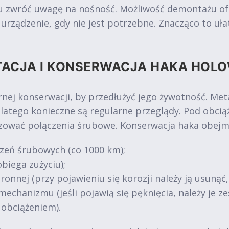
zwróć uwagę na nośność. Możliwość demontażu oferuj
ządzenie, gdy nie jest potrzebne. Znacząco to ułat
TACJA I KONSERWACJA HAKA HOL
nej konserwacji, by przedłużyć jego żywotność. Me
dlatego konieczne są regularne przeglądy. Pod obc
uzować połączenia śrubowe. Konserwacja haka obejm
zeń śrubowych (co 1000 km);
biega zużyciu);
ronnej (przy pojawieniu się korozji należy ją usunąć
mechanizmu (jeśli pojawią się pęknięcia, należy je 
 obciążeniem).