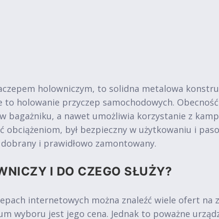
aczepem holowniczym, to solidna metalowa konstru
ie to holowanie przyczep samochodowych. Obecność
 w bagażniku, a nawet umożliwia korzystanie z kam
ć obciążeniom, był bezpieczny w użytkowaniu i pa
o dobrany i prawidłowo zamontowany.
WNICZY I DO CZEGO SŁUŻY?
epach internetowych można znaleźć wiele ofert na
m wyboru jest jego cena. Jednak to poważne urząd