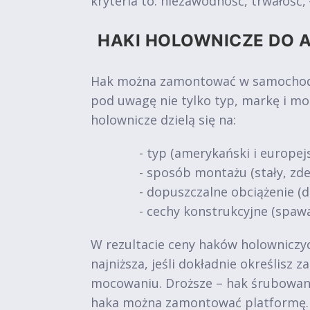
kryteria to: niezawodność, trwałość
HAKI HOLOWNICZE DO A
Hak można zamontować w samochodach
pod uwagę nie tylko typ, markę i mo
holownicze dzielą się na:
- typ (amerykański i europejs
- sposób montażu (stały, z
- dopuszczalne obciążenie (do 
- cechy konstrukcyjne (spawa
W rezultacie ceny haków holowniczych
najniższa, jeśli dokładnie określisz
mocowaniu. Droższe – hak śrubowan
haka można zamontować platformę.