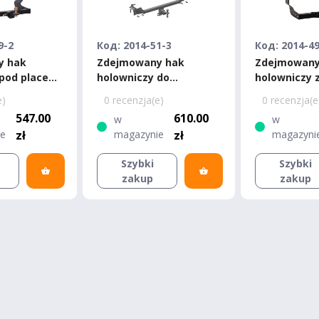
9-2
Код: 2014-51-3
Код: 2014-4
y hak
Zdejmowany hak
Zdejmowany
 pod placem
holowniczy do
holowniczy 
im - Ford
amerykańskiego
- Ford Tour
e)
0 recenzja(e)
0 recenzja(e
stom,
kwadratu - Ford
Custom 201
547.00
610.00
w
w
tom 2012-
Tourneo 2014
ie
zł
magazynie
zł
magazyni
Szybki
Szybki
zakup
zakup