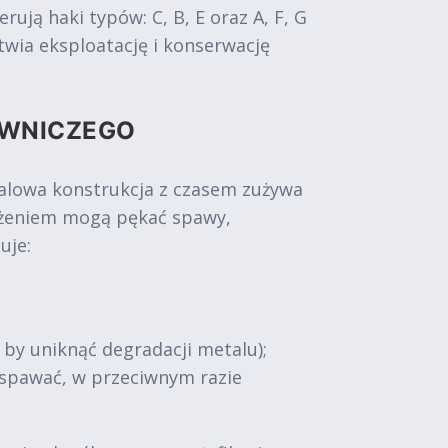
ą haki typów: C, B, E oraz A, F, G
wia eksploatację i konserwację
OWNICZEGO
talowa konstrukcja z czasem zużywa
iążeniem mogą pękać spawy,
uje:
, by uniknąć degradacji metalu);
zespawać, w przeciwnym razie