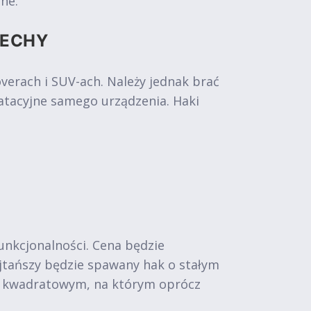
ne.
CECHY
rach i SUV-ach. Należy jednak brać
atacyjne samego urządzenia. Haki
funkcjonalności. Cena będzie
Najtańszy będzie spawany hak o stałym
m kwadratowym, na którym oprócz