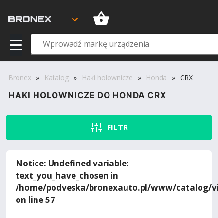
Bronex
»
Katalog
»
Haki holownicze
»
Honda
»
CRX
HAKI HOLOWNICZE DO HONDA CRX
FILTR
Notice
: Undefined variable:
text_you_have_chosen in
/home/podveska/bronexauto.pl/www/catalog/vi
on line
57