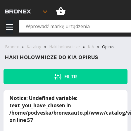
Bronex
»
Katalog
»
Haki holownicze
»
KIA
»
Opirus
HAKI HOLOWNICZE DO KIA OPIRUS
FILTR
Notice
: Undefined variable:
text_you_have_chosen in
/home/podveska/bronexauto.pl/www/catalog/vi
on line
57