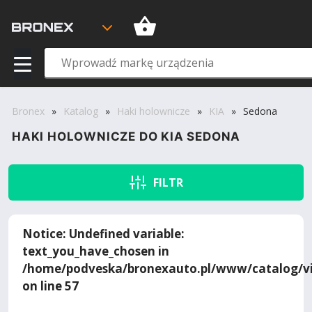
Bronex
»
Katalog
»
Haki holownicze
»
KIA
»
Sedona
HAKI HOLOWNICZE DO KIA SEDONA
FILTR
Notice
: Undefined variable:
text_you_have_chosen in
/home/podveska/bronexauto.pl/www/catalog/vi
on line
57