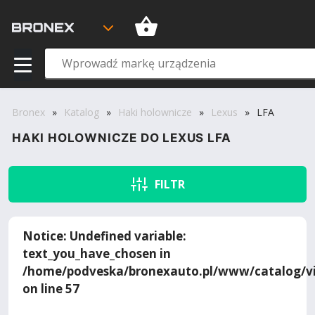
Bronex
»
Katalog
»
Haki holownicze
»
Lexus
»
LFA
HAKI HOLOWNICZE DO LEXUS LFA
FILTR
Notice
: Undefined variable:
text_you_have_chosen in
/home/podveska/bronexauto.pl/www/catalog/vi
on line
57