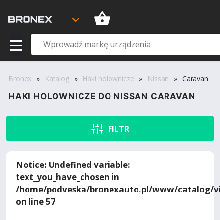
Bronex
»
Katalog
»
Haki holownicze
»
Nissan
»
Caravan
HAKI HOLOWNICZE DO NISSAN CARAVAN
FILTR
Notice
: Undefined variable:
text_you_have_chosen in
/home/podveska/bronexauto.pl/www/catalog/vi
on line
57