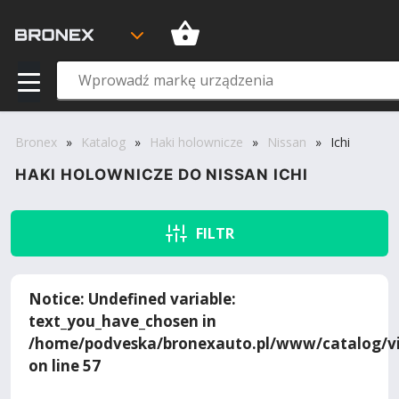
Bronex
»
Katalog
»
Haki holownicze
»
Nissan
»
Ichi
HAKI HOLOWNICZE DO NISSAN ICHI
FILTR
Notice
: Undefined variable:
text_you_have_chosen in
/home/podveska/bronexauto.pl/www/catalog/vi
on line
57