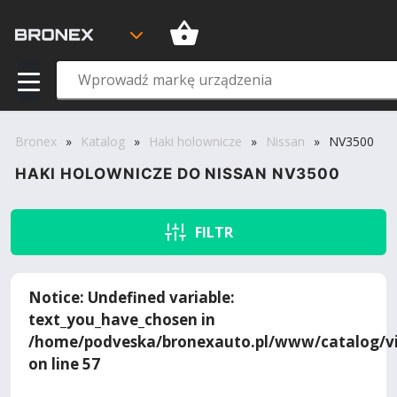
Bronex
»
Katalog
»
Haki holownicze
»
Nissan
»
NV3500
HAKI HOLOWNICZE DO NISSAN NV3500
FILTR
Notice
: Undefined variable:
text_you_have_chosen in
/home/podveska/bronexauto.pl/www/catalog/vi
on line
57