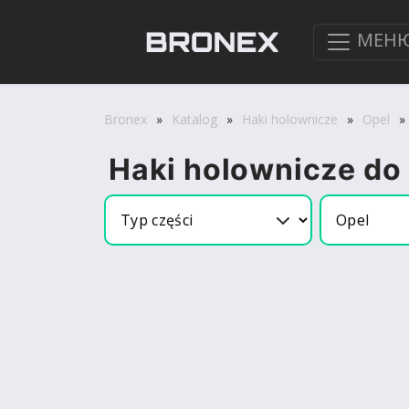
МЕН
Bronex
»
Katalog
»
Haki holownicze
»
Opel
»
Haki holownicze do 