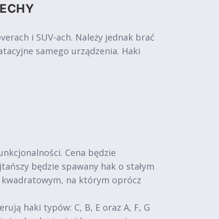
CECHY
rach i SUV-ach. Należy jednak brać
atacyjne samego urządzenia. Haki
funkcjonalności. Cena będzie
Najtańszy będzie spawany hak o stałym
m kwadratowym, na którym oprócz
ą haki typów: C, B, E oraz A, F, G