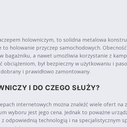
aczepem holowniczym, to solidna metalowa konstru
ie to holowanie przyczep samochodowych. Obecność
 w bagażniku, a nawet umożliwia korzystanie z kam
ć obciążeniom, był bezpieczny w użytkowaniu i pa
o dobrany i prawidłowo zamontowany.
WNICZY I DO CZEGO SŁUŻY?
epach internetowych można znaleźć wiele ofert na
m wyboru jest jego cena. Jednak to poważne urząd
e z odpowiednią technologią i na specjalistycznym s