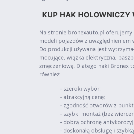
KUP HAK HOLOWNICZY 
Na stronie bronexauto.pl oferujemy
modeli pojazdów z uwzględnieniem w
Do produkcji używana jest wytrzymał
mocujące, wiązka elektryczna, paszp
zmęczeniową. Dlatego haki Bronex t
również:
- szeroki wybór;
- atrakcyjną cenę;
- zgodność otworów z punk
- szybki montaż (bez wiercen
- dobrą ochronę antykorozy
- doskonałą obsługę i szybk