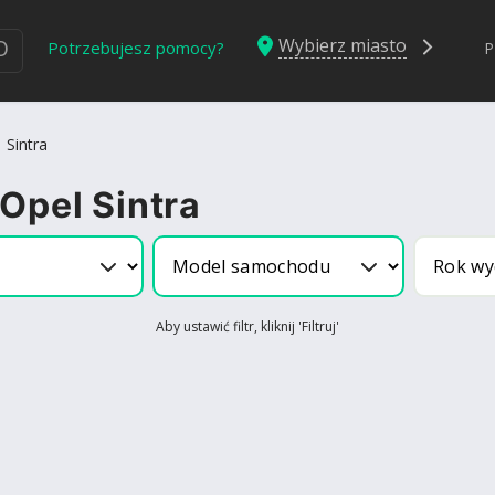
Wybierz miasto
Ю
Potrzebujesz pomocy?
P
Sintra
Opel Sintra
Aby ustawić filtr, kliknij 'Filtruj'