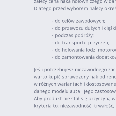
zależy cena haka holowniczego w da
Dlatego przed wyborem należy okreś
- do celów zawodowych;
- do przewozu dużych i ciężk
- podczas podróży;
- do transportu przyczep;
- do holowania łodzi motoro
- do zamontowania dodatko
Jeśli potrzebujesz niezawodnego zac
warto kupić sprawdzony hak od reno
w różnych wariantach i dostosowane 
danego modelu auta i jego zastosow
Aby produkt nie stał się przyczyną 
kryteria to: niezawodność, trwałość