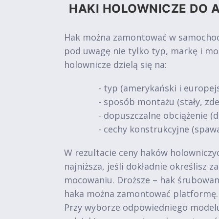
HAKI HOLOWNICZE DO A
Hak można zamontować w samochodach
pod uwagę nie tylko typ, markę i mo
holownicze dzielą się na:
- typ (amerykański i europejs
- sposób montażu (stały, z
- dopuszczalne obciążenie (do 
- cechy konstrukcyjne (spawa
W rezultacie ceny haków holowniczych
najniższa, jeśli dokładnie określisz
mocowaniu. Droższe – hak śrubowan
haka można zamontować platformę.
Przy wyborze odpowiedniego modelu 