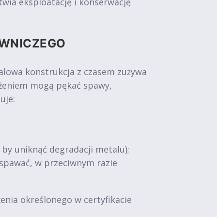
wia eksploatację i konserwację
OWNICZEGO
talowa konstrukcja z czasem zużywa
iążeniem mogą pękać spawy,
uje:
, by uniknąć degradacji metalu);
zespawać, w przeciwnym razie
nia określonego w certyfikacie