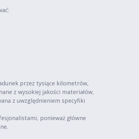
wać:
adunek przez tysiące kilometrów,
ne z wysokiej jakości materiałów,
wana z uwzględnieniem specyfiki
fesjonalistami, ponieważ główne
ne.