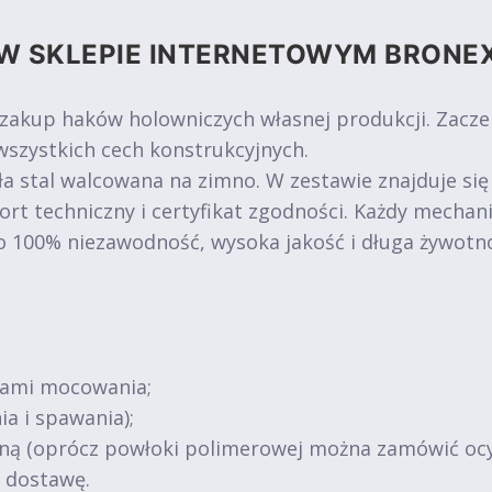
W SKLEPIE INTERNETOWYM BRONE
 zakup haków holowniczych własnej produkcji. Zacz
szystkich cech konstrukcyjnych.
a stal walcowana na zimno. W zestawie znajduje się
ort techniczny i certyfikat zgodności. Każdy mechan
o 100% niezawodność, wysoka jakość i długa żywotn
tami mocowania;
ia i spawania);
jną (oprócz powłoki polimerowej można zamówić oc
ą dostawę.