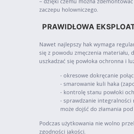
– dzięki czemu można zdemontować ur
zaczepu holowniczego.
PRAWIDŁOWA EKSPLOA
Nawet najlepszy hak wymaga regular
się z powodu zmęczenia materiału, 
uszkadzać się powłoka ochronna i l
- okresowe dokręcanie połąc
- smarowanie kuli haka (zapo
- kontrolę stanu powłoki och
- sprawdzanie integralności 
może dojść do złamania pod
Podczas użytkowania nie wolno prze
zgodności jakości.