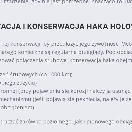
ządzenie, gdy nie jest potrzebne. Znacząco to ułat
TACJA I KONSERWACJA HAKA HOL
nej konserwacji, by przedłużyć jego żywotność. Me
dlatego konieczne są regularne przeglądy. Pod obc
uzować połączenia śrubowe. Konserwacja haka obejm
zeń śrubowych (co 1000 km);
biega zużyciu);
ronnej (przy pojawieniu się korozji należy ją usunąć
mechanizmu (jeśli pojawią się pęknięcia, należy je 
 obciążeniem).
kraczać zarówno poziomego, jak i pionowego obciąże