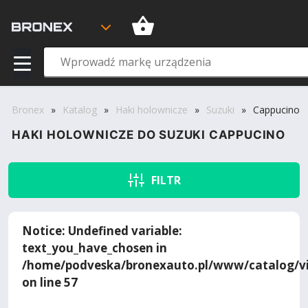
Bronex
»
Katalog
»
Haki holownicze
»
Suzuki
»
Cappucino
HAKI HOLOWNICZE DO SUZUKI CAPPUCINO
FILTR
Notice
: Undefined variable:
text_you_have_chosen in
/home/podveska/bronexauto.pl/www/catalog/vi
on line
57