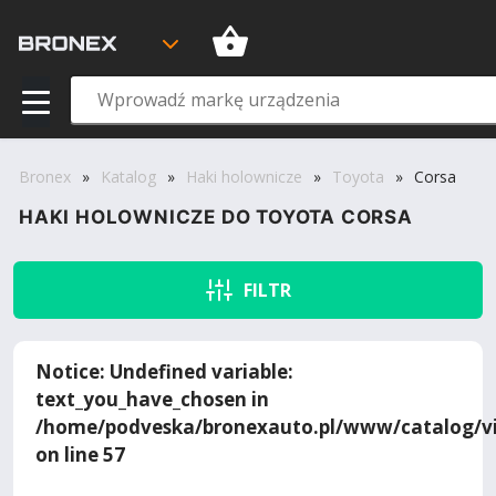
Bronex
»
Katalog
»
Haki holownicze
»
Toyota
»
Corsa
HAKI HOLOWNICZE DO TOYOTA CORSA
FILTR
Notice
: Undefined variable:
text_you_have_chosen in
/home/podveska/bronexauto.pl/www/catalog/vi
on line
57