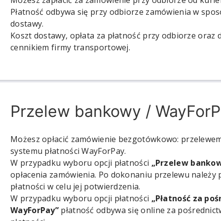
Możesz zapłacić za zamówienie przy odbiorze od kurie
Płatność odbywa się przy odbiorze zamówienia w spo
dostawy.
Koszt dostawy, opłata za płatność przy odbiorze oraz 
cennikiem firmy transportowej.
Przelew bankowy / WayForP
Możesz opłacić zamówienie bezgotówkowo: przelewe
systemu płatności WayForPay.
W przypadku wyboru opcji płatności
„Przelew banko
opłacenia zamówienia. Po dokonaniu przelewu należy
płatności w celu jej potwierdzenia.
W przypadku wyboru opcji płatności
„Płatność za po
WayForPay”
płatność odbywa się online za pośrednic