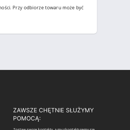
ości. Przy odbiorze towaru może być
ZAWSZE CHĘTNIE SŁUŻYMY
POMOCĄ:
Zostaw swoje kontakty, a my skontaktujemy się