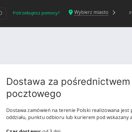
Wybierz miasto
Ю
Potrzebujesz pomocy?
P
Dostawa za pośrednictwem
pocztowego
Dostawa zamówień na terenie Polski realizowana jest
oddziału, punktu odbioru lub kurierem pod wskazany a
Czas dostawy:
od 3 dni.