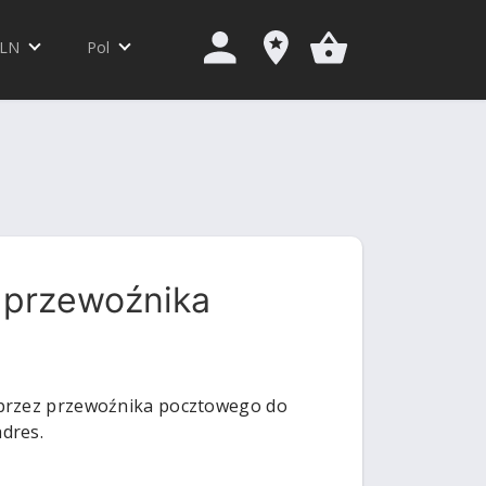
LN
Pol
 przewoźnika
 przez przewoźnika pocztowego do
dres.