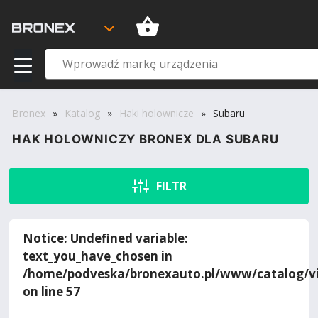
Bronex
»
Katalog
»
Haki holownicze
»
Subaru
HAK HOLOWNICZY BRONEX DLA SUBARU
FILTR
Notice
: Undefined variable:
text_you_have_chosen in
/home/podveska/bronexauto.pl/www/catalog/vi
on line
57