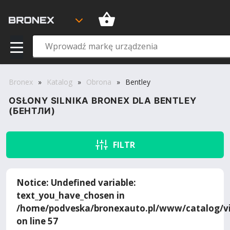
Bronex
»
Katalog
»
Obrona
»
Bentley
OSŁONY SILNIKA BRONEX DLA BENTLEY
(БЕНТЛИ)
FILTR
Notice
: Undefined variable:
text_you_have_chosen in
/home/podveska/bronexauto.pl/www/catalog/vi
on line
57