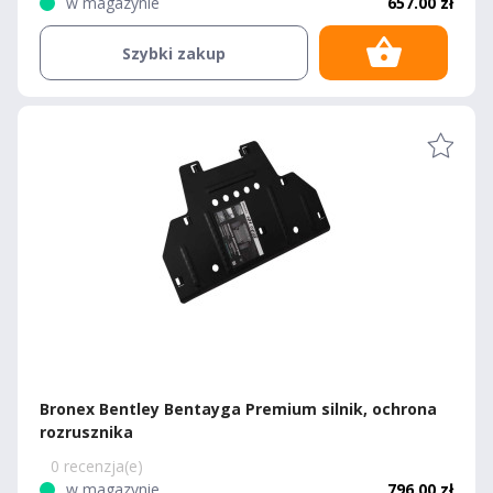
w magazynie
657.00 zł
Szybki zakup
Bronex Bentley Bentayga Premium silnik, ochrona
rozrusznika
0 recenzja(e)
w magazynie
796.00 zł