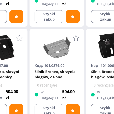
ie
zł
magazynie
zł
magazyni
Szybki
Szybki
zakup
zakup
47.00
Код: 101.0879.00
Код: 101.006
ka, skrzyni
Silnik Bronex, skrzynia
Silnik Brone
łodnicy
biegów, osłona
biegów, osł
Picanto 2
chłodnicy Kia Picanto
chłodnicy Kia
e)
0 recenzja(e)
0 recenzja(e
Standard
Standard
504.00
504.00
w
w
ie
zł
magazynie
zł
magazyni
Szybki
Szybki
zakup
zakup