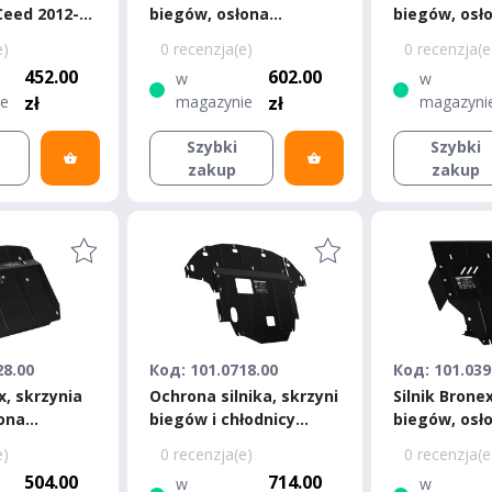
Ceed 2012-
biegów, osłona
biegów, osł
ard
chłodnicy Kia Cerato
chłodnicy Kia
e)
0 recenzja(e)
0 recenzja(e
Standard
Standard
452.00
602.00
w
w
ie
zł
magazynie
zł
magazyni
Szybki
Szybki
zakup
zakup
28.00
Код: 101.0718.00
Код: 101.039
x, skrzynia
Ochrona silnika, skrzyni
Silnik Brone
ona
biegów i chłodnicy
biegów, osł
ia Magentis
Bronex Kia Niro Hybrid
chłodnicy H
e)
0 recenzja(e)
0 recenzja(e
Standard
Grandeur 5 
504.00
714.00
w
w