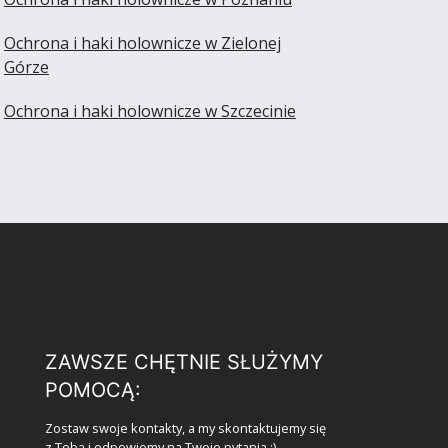
Ochrona i haki holownicze w Zielonej
Górze
Ochrona i haki holownicze w Szczecinie
ZAWSZE CHĘTNIE SŁUŻYMY
POMOCĄ:
Zostaw swoje kontakty, a my skontaktujemy się
z Tobą i odpowiemy na Twoje pytania :)