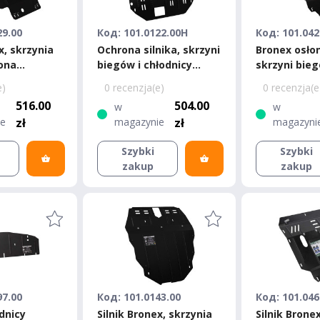
29.00
Код: 101.0122.00H
Код: 101.042
x, skrzynia
Ochrona silnika, skrzyni
Bronex osłon
ona
biegów i chłodnicy
skrzyni bie
a Carnival
Bronex Hyundai Avante
Ceed 2012-2
e)
0 recenzja(e)
0 recenzja(e
Standard
Standard
516.00
504.00
w
w
ie
zł
magazynie
zł
magazyni
Szybki
Szybki
zakup
zakup
97.00
Код: 101.0143.00
Код: 101.046
dnicy
Silnik Bronex, skrzynia
Silnik Brone