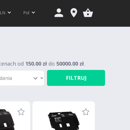
LN
Pol
cenach od
150.00 zł
do
50000.00 zł
.
FILTRUJ