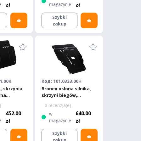
e
zł
magazynie
zł
Szybki
zakup
1.00K
Код: 101.0333.00H
x, skrzynia
Bronex osłona silnika,
ona
skrzyni biegów,
 Rio II
chłodnicy Hyundai
)
0 recenzja(e)
Accent 4 (Solaris) III
452.00
640.00
w
2011- V- Standard
e
zł
magazynie
zł
Szybki
zakup