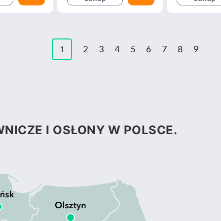
2
3
4
5
6
7
8
9
1
NICZE I OSŁONY W POLSCE.