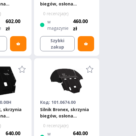
ona
biegów, osłona
 Cerato III
chłodnicy Kia Magentis
)
0 recenzja(e)
I Standard
602.00
460.00
w
e
zł
magazynie
zł
Szybki
zakup
0.00H
Код: 101.0674.00
x, skrzynia
Silnik Bronex, skrzynia
ona
biegów, osłona
yundai
chłodnicy Kia Optima
)
0 recenzja(e)
Standard
2015-2020 Standard
640.00
640.00
w