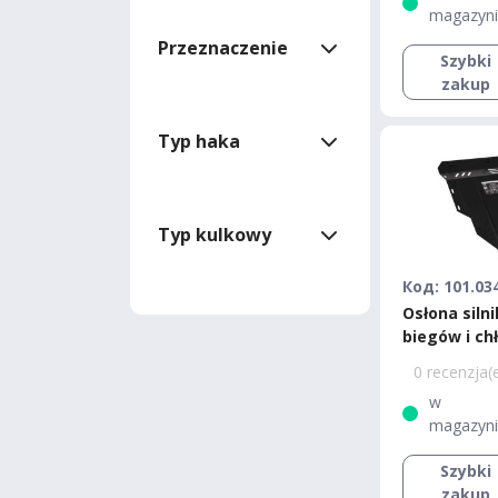
magazyn
Przeznaczenie
Szybki
zakup
Typ haka
Typ kulkowy
Код: 101.03
Osłona silni
biegów i ch
Bronex Kia 
0 recenzja(
Standard
w
magazyn
Szybki
zakup