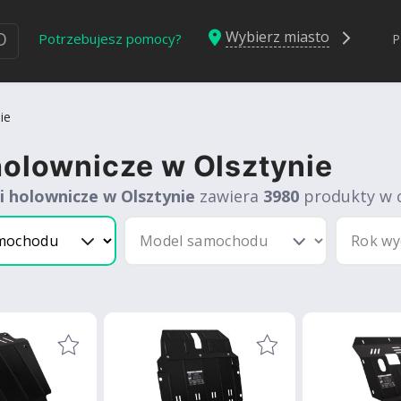
Wybierz miasto
Ю
Potrzebujesz pomocy?
P
ie
holownicze w Olsztynie
i holownicze w Olsztynie
zawiera
3980
produkty w 