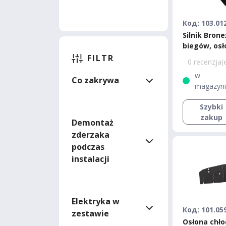
Код: 103.01
Silnik Brone
biegów, osł
chłodnicy Ki
FILTR
0 recenzja(
Standard
w
Co zakrywa
magazyn
Szybki
zakup
Demontaż
zderzaka
podczas
instalacji
Elektryka w
Код: 101.05
zestawie
Osłona chło