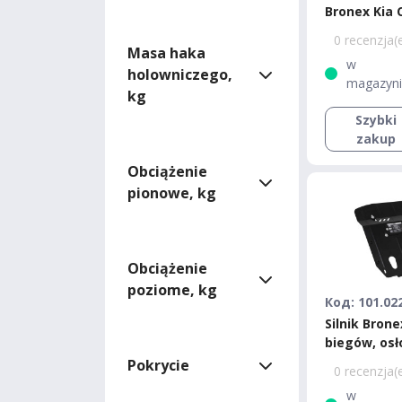
Bronex Kia 
2015 Stand
0 recenzja(
Masa haka
w
holowniczego,
magazyn
kg
Szybki
zakup
Obciążenie
pionowe, kg
Obciążenie
poziome, kg
Код: 101.02
Silnik Brone
biegów, osł
chłodnicy K
Pokrycie
0 recenzja(
II Standard
w