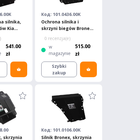
6.00K
Код: 101.0436.00K
a silnika,
Ochrona silnika i
gów Kia
skrzyni biegów Bronex
015
Kia Ceed Standard
)
0 recenzja(e)
541.00
515.00
w
e
zł
magazynie
zł
Szybki
zakup
8.00
Код: 101.0106.00K
x, skrzynia
Silnik Bronex, skrzynia