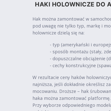
HAKI HOLOWNICZE DO A
Hak można zamontować w samochodach
pod uwagę nie tylko typ, markę i mo
holownicze dzielą się na:
- typ (amerykański i europejs
- sposób montażu (stały, z
- dopuszczalne obciążenie (do 
- cechy konstrukcyjne (spawa
W rezultacie ceny haków holowniczych
najniższa, jeśli dokładnie określisz
mocowaniu. Droższe – hak śrubowan
haka można zamontować platformę.
Przy wyborze odpowiedniego modelu 