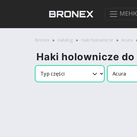
МЕН
Bronex
»
Katalog
»
Haki holownicze
»
Acura
Haki holownicze do