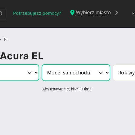
Wybierz miasto
Ю
Potrzebujesz pomocy?
P
»
EL
 Acura EL
Aby ustawić filtr, kliknij 'Filtruj'