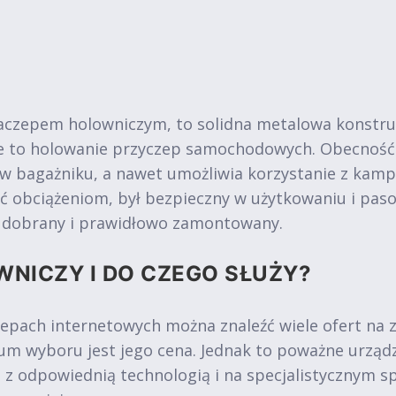
aczepem holowniczym, to solidna metalowa konstru
ie to holowanie przyczep samochodowych. Obecność
 w bagażniku, a nawet umożliwia korzystanie z kam
ć obciążeniom, był bezpieczny w użytkowaniu i pa
o dobrany i prawidłowo zamontowany.
WNICZY I DO CZEGO SŁUŻY?
epach internetowych można znaleźć wiele ofert na
m wyboru jest jego cena. Jednak to poważne urząd
e z odpowiednią technologią i na specjalistycznym s