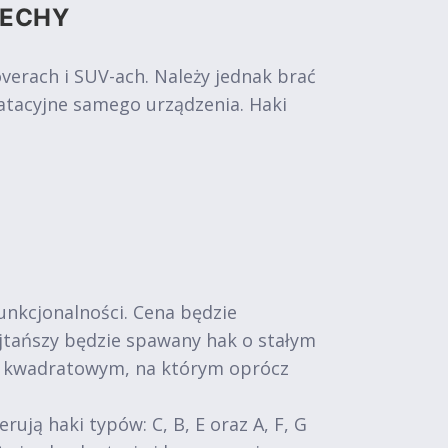
CECHY
rach i SUV-ach. Należy jednak brać
atacyjne samego urządzenia. Haki
funkcjonalności. Cena będzie
Najtańszy będzie spawany hak o stałym
m kwadratowym, na którym oprócz
ą haki typów: C, B, E oraz A, F, G