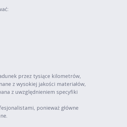
wać:
adunek przez tysiące kilometrów,
ne z wysokiej jakości materiałów,
wana z uwzględnieniem specyfiki
fesjonalistami, ponieważ główne
ne.