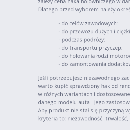
zależy cena haka holowniczego w da
Dlatego przed wyborem należy okreś
- do celów zawodowych;
- do przewozu dużych i ciężk
- podczas podróży;
- do transportu przyczep;
- do holowania łodzi motoro
- do zamontowania dodatko
Jeśli potrzebujesz niezawodnego zac
warto kupić sprawdzony hak od reno
w różnych wariantach i dostosowane 
danego modelu auta i jego zastosow
Aby produkt nie stał się przyczyną 
kryteria to: niezawodność, trwałość