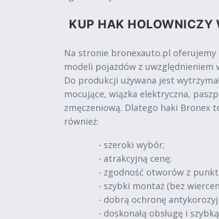
KUP HAK HOLOWNICZY 
Na stronie bronexauto.pl oferujemy
modeli pojazdów z uwzględnieniem w
Do produkcji używana jest wytrzymał
mocujące, wiązka elektryczna, paszp
zmęczeniową. Dlatego haki Bronex t
również:
- szeroki wybór;
- atrakcyjną cenę;
- zgodność otworów z punk
- szybki montaż (bez wiercen
- dobrą ochronę antykorozy
- doskonałą obsługę i szybk