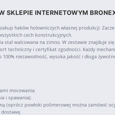
W SKLEPIE INTERNETOWYM BRONE
 zakup haków holowniczych własnej produkcji. Zacz
szystkich cech konstrukcyjnych.
a stal walcowana na zimno. W zestawie znajduje się
ort techniczny i certyfikat zgodności. Każdy mechan
o 100% niezawodność, wysoka jakość i długa żywotn
tami mocowania;
ia i spawania);
jną (oprócz powłoki polimerowej można zamówić oc
ą dostawę.