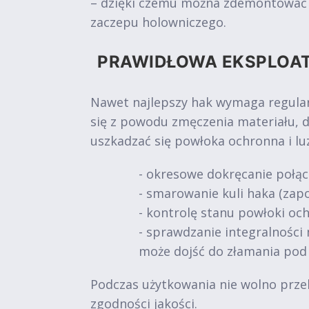
– dzięki czemu można zdemontować ur
zaczepu holowniczego.
PRAWIDŁOWA EKSPLOA
Nawet najlepszy hak wymaga regular
się z powodu zmęczenia materiału, 
uszkadzać się powłoka ochronna i l
- okresowe dokręcanie połąc
- smarowanie kuli haka (zapo
- kontrolę stanu powłoki och
- sprawdzanie integralności 
może dojść do złamania pod
Podczas użytkowania nie wolno prze
zgodności jakości.