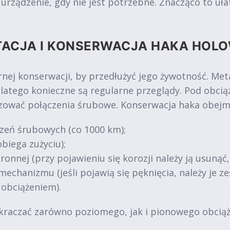
ządzenie, gdy nie jest potrzebne. Znacząco to ułat
TACJA I KONSERWACJA HAKA HOL
nej konserwacji, by przedłużyć jego żywotność. Me
dlatego konieczne są regularne przeglądy. Pod obc
uzować połączenia śrubowe. Konserwacja haka obejm
zeń śrubowych (co 1000 km);
biega zużyciu);
ronnej (przy pojawieniu się korozji należy ją usunąć
mechanizmu (jeśli pojawią się pęknięcia, należy je 
 obciążeniem).
kraczać zarówno poziomego, jak i pionowego obciąże