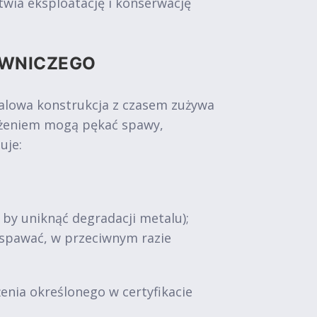
wia eksploatację i konserwację
OWNICZEGO
talowa konstrukcja z czasem zużywa
iążeniem mogą pękać spawy,
uje:
, by uniknąć degradacji metalu);
zespawać, w przeciwnym razie
nia określonego w certyfikacie