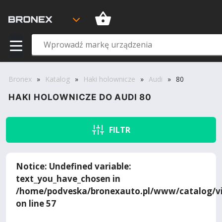
Bronex
»
Katalog
»
Haki holownicze
»
Audi
»
80
HAKI HOLOWNICZE DO AUDI 80
FILTR
Notice
: Undefined variable:
text_you_have_chosen in
/home/podveska/bronexauto.pl/www/catalog/vi
on line
57