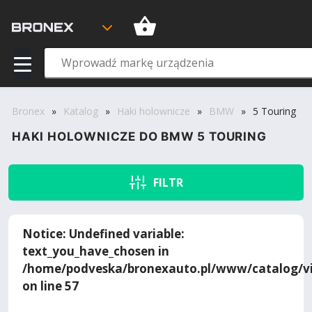
Bronex
»
Katalog
»
Haki holownicze
»
BMW
»
5 Touring
HAKI HOLOWNICZE DO BMW 5 TOURING
FILTR
Notice
: Undefined variable:
text_you_have_chosen in
/home/podveska/bronexauto.pl/www/catalog/vi
on line
57