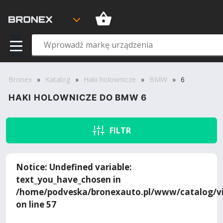
Bronex
»
Katalog
»
Haki holownicze
»
BMW
»
6
HAKI HOLOWNICZE DO BMW 6
FILTR
Notice
: Undefined variable:
text_you_have_chosen in
/home/podveska/bronexauto.pl/www/catalog/vi
on line
57