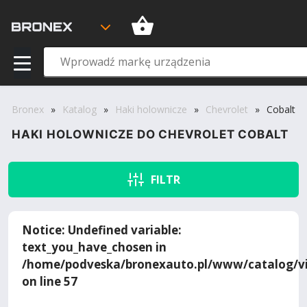
Bronex
»
Katalog
»
Haki holownicze
»
Chevrolet
»
Cobalt
HAKI HOLOWNICZE DO CHEVROLET COBALT
FILTR
Notice
: Undefined variable:
text_you_have_chosen in
/home/podveska/bronexauto.pl/www/catalog/vi
on line
57