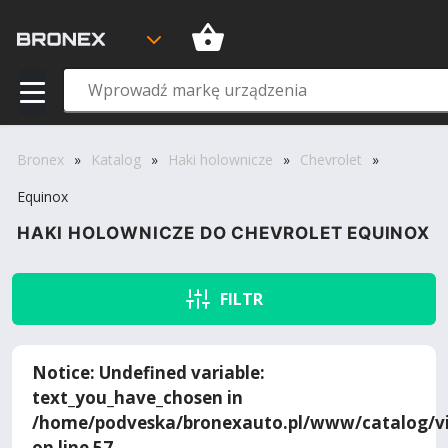
Bronex
»
Katalog
»
Haki holownicze
»
Chevrolet
»
Equinox
HAKI HOLOWNICZE DO CHEVROLET EQUINOX
FILTR
Notice
: Undefined variable:
text_you_have_chosen in
/home/podveska/bronexauto.pl/www/catalog/vi
on line
57