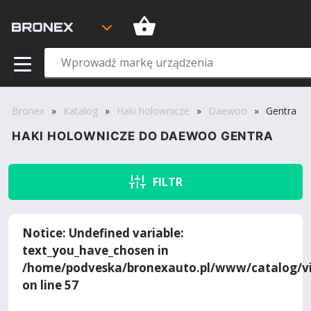
Bronex
»
Katalog
»
Haki holownicze
»
Daewoo
»
Gentra
HAKI HOLOWNICZE DO DAEWOO GENTRA
FILTR
Notice
: Undefined variable:
text_you_have_chosen in
/home/podveska/bronexauto.pl/www/catalog/vi
on line
57