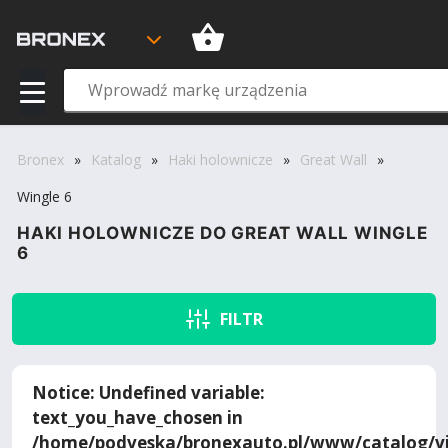
Bronex
»
Katalog
»
Haki holownicze
»
Great Wall
»
Wingle 6
HAKI HOLOWNICZE DO GREAT WALL WINGLE
6
FILTR
Notice
: Undefined variable:
text_you_have_chosen in
/home/podveska/bronexauto.pl/www/catalog/vi