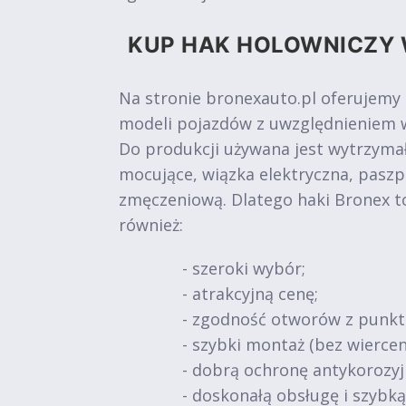
KUP HAK HOLOWNICZY 
Na stronie bronexauto.pl oferujemy
modeli pojazdów z uwzględnieniem w
Do produkcji używana jest wytrzymał
mocujące, wiązka elektryczna, paszp
zmęczeniową. Dlatego haki Bronex t
również:
- szeroki wybór;
- atrakcyjną cenę;
- zgodność otworów z punk
- szybki montaż (bez wiercen
- dobrą ochronę antykorozy
- doskonałą obsługę i szybk