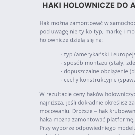
HAKI HOLOWNICZE DO A
Hak można zamontować w samochodach
pod uwagę nie tylko typ, markę i mo
holownicze dzielą się na:
- typ (amerykański i europejs
- sposób montażu (stały, z
- dopuszczalne obciążenie (do 
- cechy konstrukcyjne (spawa
W rezultacie ceny haków holowniczych
najniższa, jeśli dokładnie określisz
mocowaniu. Droższe – hak śrubowan
haka można zamontować platformę.
Przy wyborze odpowiedniego modelu 