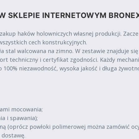
W SKLEPIE INTERNETOWYM BRONE
 zakup haków holowniczych własnej produkcji. Zacz
szystkich cech konstrukcyjnych.
a stal walcowana na zimno. W zestawie znajduje się
ort techniczny i certyfikat zgodności. Każdy mechan
o 100% niezawodność, wysoka jakość i długa żywotn
tami mocowania;
ia i spawania);
jną (oprócz powłoki polimerowej można zamówić oc
ą dostawę.