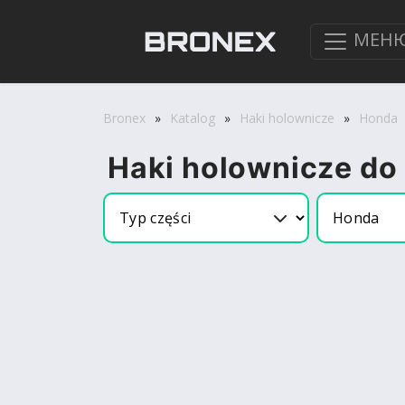
МЕН
Bronex
»
Katalog
»
Haki holownicze
»
Honda
Haki holownicze do