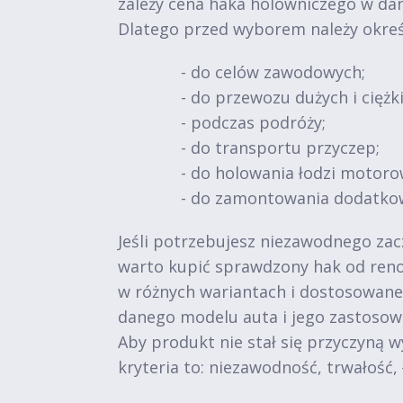
zależy cena haka holowniczego w da
Dlatego przed wyborem należy okreś
- do celów zawodowych;
- do przewozu dużych i ciężk
- podczas podróży;
- do transportu przyczep;
- do holowania łodzi motoro
- do zamontowania dodatko
Jeśli potrzebujesz niezawodnego zac
warto kupić sprawdzony hak od reno
w różnych wariantach i dostosowane 
danego modelu auta i jego zastosow
Aby produkt nie stał się przyczyną 
kryteria to: niezawodność, trwałość