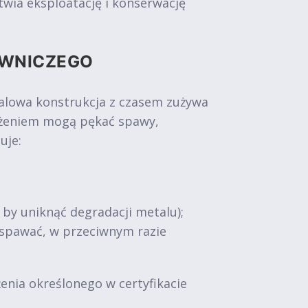
wia eksploatację i konserwację
OWNICZEGO
talowa konstrukcja z czasem zużywa
iążeniem mogą pękać spawy,
uje:
, by uniknąć degradacji metalu);
zespawać, w przeciwnym razie
nia określonego w certyfikacie