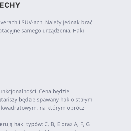
CECHY
rach i SUV-ach. Należy jednak brać
atacyjne samego urządzenia. Haki
funkcjonalności. Cena będzie
Najtańszy będzie spawany hak o stałym
m kwadratowym, na którym oprócz
ą haki typów: C, B, E oraz A, F, G