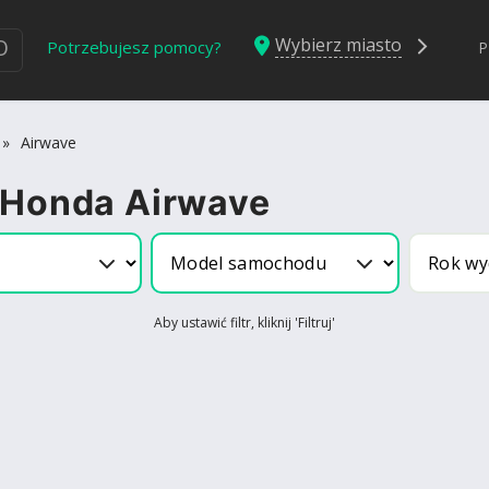
Wybierz miasto
Ю
Potrzebujesz pomocy?
P
»
Airwave
 Honda Airwave
Aby ustawić filtr, kliknij 'Filtruj'