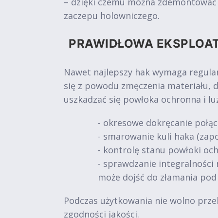
– dzięki czemu można zdemontować ur
zaczepu holowniczego.
PRAWIDŁOWA EKSPLOA
Nawet najlepszy hak wymaga regular
się z powodu zmęczenia materiału, 
uszkadzać się powłoka ochronna i l
- okresowe dokręcanie połąc
- smarowanie kuli haka (zapo
- kontrolę stanu powłoki och
- sprawdzanie integralności 
może dojść do złamania pod
Podczas użytkowania nie wolno prze
zgodności jakości.