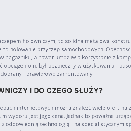
aczepem holowniczym, to solidna metalowa konstru
ie to holowanie przyczep samochodowych. Obecność
 w bagażniku, a nawet umożliwia korzystanie z kam
ć obciążeniom, był bezpieczny w użytkowaniu i pa
o dobrany i prawidłowo zamontowany.
WNICZY I DO CZEGO SŁUŻY?
epach internetowych można znaleźć wiele ofert na
m wyboru jest jego cena. Jednak to poważne urząd
e z odpowiednią technologią i na specjalistycznym s