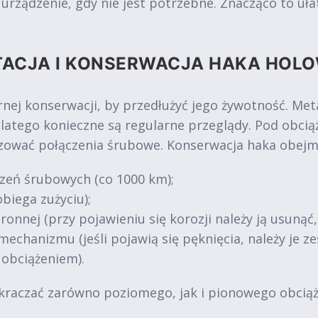
ządzenie, gdy nie jest potrzebne. Znacząco to ułat
TACJA I KONSERWACJA HAKA HOL
nej konserwacji, by przedłużyć jego żywotność. Me
dlatego konieczne są regularne przeglądy. Pod obc
uzować połączenia śrubowe. Konserwacja haka obejm
zeń śrubowych (co 1000 km);
biega zużyciu);
ronnej (przy pojawieniu się korozji należy ją usunąć
mechanizmu (jeśli pojawią się pęknięcia, należy je 
 obciążeniem).
kraczać zarówno poziomego, jak i pionowego obciąże