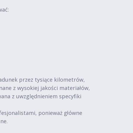
wać:
adunek przez tysiące kilometrów,
ne z wysokiej jakości materiałów,
wana z uwzględnieniem specyfiki
fesjonalistami, ponieważ główne
ne.