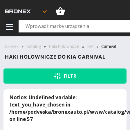
Bronex
»
Katalog
»
Haki holownicze
»
KIA
»
Carnival
HAKI HOLOWNICZE DO KIA CARNIVAL
FILTR
Notice
: Undefined variable:
text_you_have_chosen in
/home/podveska/bronexauto.pl/www/catalog/vi
on line
57