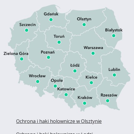
Ochrona i haki holownicze w Olsztynie