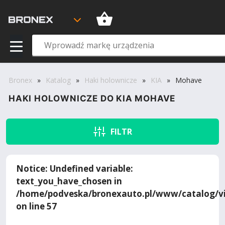
Bronex
»
Katalog
»
Haki holownicze
»
KIA
»
Mohave
HAKI HOLOWNICZE DO KIA MOHAVE
FILTR
Notice
: Undefined variable:
text_you_have_chosen in
/home/podveska/bronexauto.pl/www/catalog/vi
on line
57