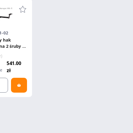
1-02
y hak
na 2 śruby -
e)
541.00
ie
zł