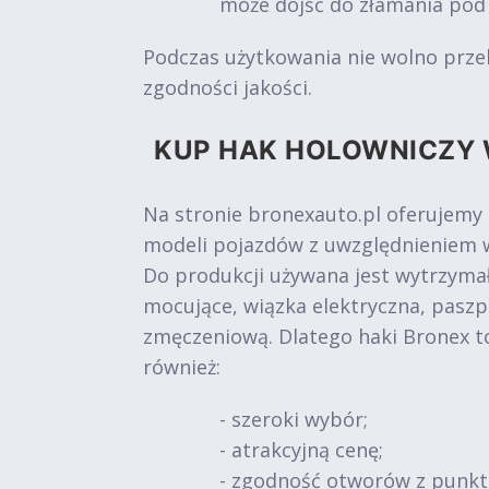
może dojść do złamania pod
Podczas użytkowania nie wolno prze
zgodności jakości.
KUP HAK HOLOWNICZY 
Na stronie bronexauto.pl oferujemy
modeli pojazdów z uwzględnieniem w
Do produkcji używana jest wytrzymał
mocujące, wiązka elektryczna, paszp
zmęczeniową. Dlatego haki Bronex t
również:
- szeroki wybór;
- atrakcyjną cenę;
- zgodność otworów z punk