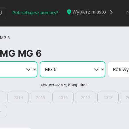
Wybierz miasto
Ю
Potrzebujesz pomocy?
P
MG 6
 MG MG 6
Aby ustawić filtr, kliknij 'Filtruj'
3
2014
2015
2016
2017
2018
2
6