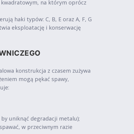
m kwadratowym, na którym oprócz
ą haki typów: C, B, E oraz A, F, G
wia eksploatację i konserwację
OWNICZEGO
talowa konstrukcja z czasem zużywa
iążeniem mogą pękać spawy,
uje:
, by uniknąć degradacji metalu);
zespawać, w przeciwnym razie