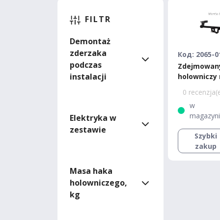
FILTR
Demontaż
zderzaka
Код: 2065-0
podczas
Zdejmowan
instalacji
holowniczy 
MG 6
0 recenzja(
w
magazyn
Elektryka w
zestawie
Szybki
zakup
Masa haka
holowniczego,
kg