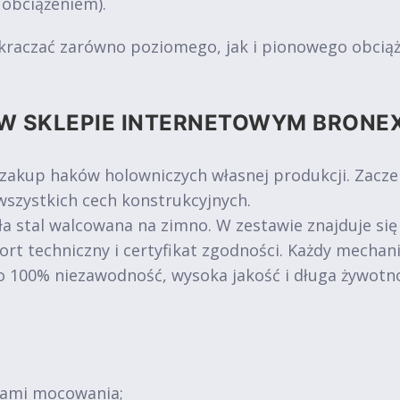
 obciążeniem).
kraczać zarówno poziomego, jak i pionowego obciąże
W SKLEPIE INTERNETOWYM BRONE
 zakup haków holowniczych własnej produkcji. Zacz
szystkich cech konstrukcyjnych.
a stal walcowana na zimno. W zestawie znajduje się
ort techniczny i certyfikat zgodności. Każdy mechan
o 100% niezawodność, wysoka jakość i długa żywotn
tami mocowania;