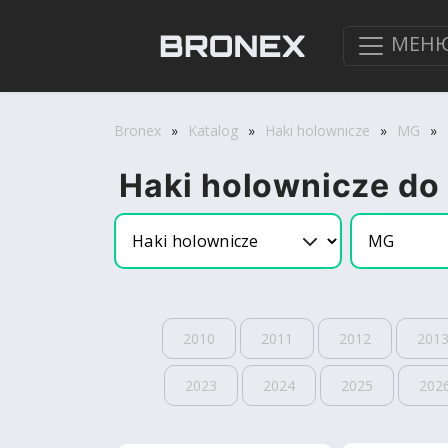
МЕН
Bronex
»
Katalog
»
Haki holownicze
»
MG
»
Haki holownicze do
2010
2011
2012
201
2023
2024
2025
202