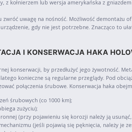
y, z kołnierzem lub wersja amerykańska z gniazde
zwróć uwagę na nośność. Możliwość demontażu oferuj
ządzenie, gdy nie jest potrzebne. Znacząco to ułat
TACJA I KONSERWACJA HAKA HOL
nej konserwacji, by przedłużyć jego żywotność. Me
dlatego konieczne są regularne przeglądy. Pod obc
uzować połączenia śrubowe. Konserwacja haka obejm
zeń śrubowych (co 1000 km);
biega zużyciu);
ronnej (przy pojawieniu się korozji należy ją usunąć
mechanizmu (jeśli pojawią się pęknięcia, należy je 