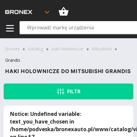
Bronex
»
Katalog
»
Haki holownicze
»
Mitsubishi
»
Grandis
HAKI HOLOWNICZE DO MITSUBISHI GRANDIS
FILTR
Notice
: Undefined variable:
text_you_have_chosen in
/home/podveska/bronexauto.pl/www/catalog/vi
on line
57