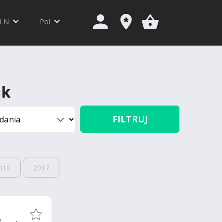
LN
Pol
ck
FILTRUJ
016
2017