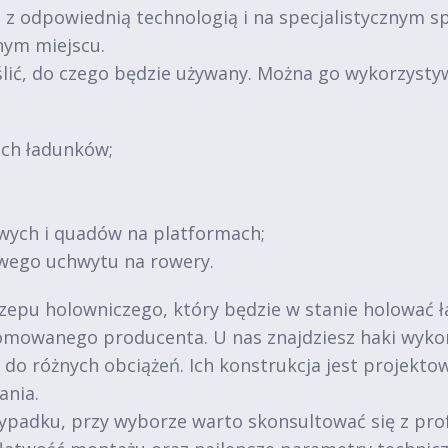
e z odpowiednią technologią i na specjalistycznym s
nym miejscu.
lić, do czego będzie używany. Można go wykorzysty
ich ładunków;
wych i quadów na platformach;
wego uchwytu na rowery.
zepu holowniczego, który będzie w stanie holować ł
mowanego producenta. U nas znajdziesz haki wykona
do różnych obciążeń. Ich konstrukcja jest projekto
ania.
wypadku, przy wyborze warto skonsultować się z pro