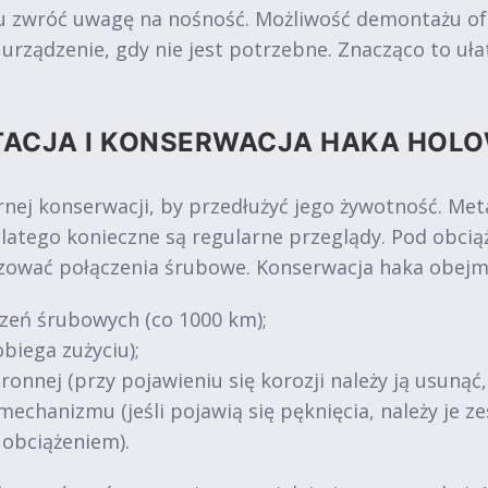
zwróć uwagę na nośność. Możliwość demontażu oferuj
ządzenie, gdy nie jest potrzebne. Znacząco to ułat
TACJA I KONSERWACJA HAKA HOL
nej konserwacji, by przedłużyć jego żywotność. Me
dlatego konieczne są regularne przeglądy. Pod obc
uzować połączenia śrubowe. Konserwacja haka obejm
zeń śrubowych (co 1000 km);
biega zużyciu);
ronnej (przy pojawieniu się korozji należy ją usunąć
mechanizmu (jeśli pojawią się pęknięcia, należy je 
 obciążeniem).