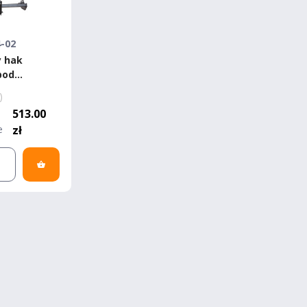
4-02
 hak
pod
)
im -
513.00
ancer 10
e
zł