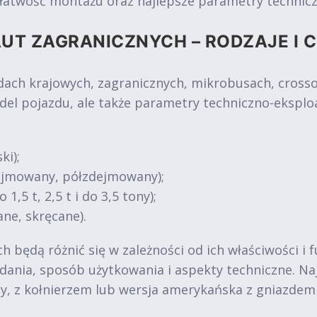
, łatwość montażu oraz najlepsze parametry technicz
UT ZAGRANICZNYCH – RODZAJE I 
 krajowych, zagranicznych, mikrobusach, crossove
del pojazdu, ale także parametry techniczno-eksplo
ki);
dejmowany, półzdejmowany);
1,5 t, 2,5 t i do 3,5 tony);
ne, skręcane).
 będą różnić się w zależności od ich właściwości i 
 zadania, sposób użytkowania i aspekty techniczne. 
y, z kołnierzem lub wersja amerykańska z gniazde