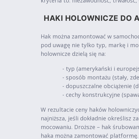
kryteria to: niezawodność, trwałość
HAKI HOLOWNICZE DO A
Hak można zamontować w samochodach
pod uwagę nie tylko typ, markę i mo
holownicze dzielą się na:
- typ (amerykański i europejs
- sposób montażu (stały, z
- dopuszczalne obciążenie (do 
- cechy konstrukcyjne (spawa
W rezultacie ceny haków holowniczych
najniższa, jeśli dokładnie określisz
mocowaniu. Droższe – hak śrubowan
haka można zamontować platformę.