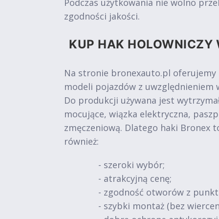
Podczas użytkowania nie wolno prze
zgodności jakości.
KUP HAK HOLOWNICZY 
Na stronie bronexauto.pl oferujemy
modeli pojazdów z uwzględnieniem w
Do produkcji używana jest wytrzymał
mocujące, wiązka elektryczna, paszp
zmęczeniową. Dlatego haki Bronex t
również:
- szeroki wybór;
- atrakcyjną cenę;
- zgodność otworów z punk
- szybki montaż (bez wiercen