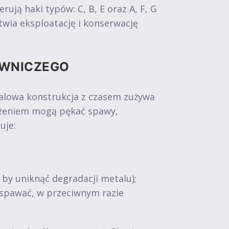
ą haki typów: C, B, E oraz A, F, G
wia eksploatację i konserwację
OWNICZEGO
talowa konstrukcja z czasem zużywa
iążeniem mogą pękać spawy,
uje:
, by uniknąć degradacji metalu);
zespawać, w przeciwnym razie