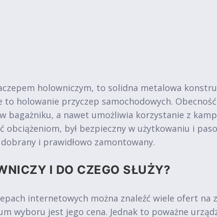
aczepem holowniczym, to solidna metalowa konstru
ie to holowanie przyczep samochodowych. Obecność
 w bagażniku, a nawet umożliwia korzystanie z kam
ć obciążeniom, był bezpieczny w użytkowaniu i pa
o dobrany i prawidłowo zamontowany.
WNICZY I DO CZEGO SŁUŻY?
epach internetowych można znaleźć wiele ofert na
m wyboru jest jego cena. Jednak to poważne urząd