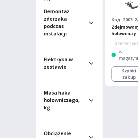
Demontaż
zderzaka
Код: 2003-2
podczas
Zdejmowan
instalacji
holowniczy 
Mitsubishi 
0 recenzja(
2007-2013
w
magazyn
Elektryka w
zestawie
Szybki
zakup
Masa haka
holowniczego,
kg
Obciążenie