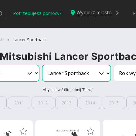
Wybierz miasto
Ю
Potrzebujesz pomocy?
P
shi
»
Lancer Sportback
 Mitsubishi Lancer Sportba
Aby ustawić filtr, kliknij 'Filtruj'
0
2011
2012
2013
2014
2015
2