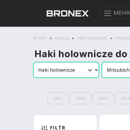
МЕН
Bronex
»
Katalog
»
Haki holownicze
»
Mitsubi
Haki holownicze do
2007
2008
2009
201
FILTR