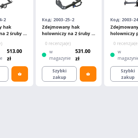
4-2
Код: 2003-25-2
Код: 2003-2
y hak
Zdejmowany hak
Zdejmowany
na 2 śruby -
holowniczy na 2 śruby -
holowniczy 
Lancer 10
Mitsubishi Lancer 10
kwadratem
e)
0 recenzja(e)
0 recenzja(e
Sport sedan 2013-,
amerykańsk
513.00
531.00
w
w
Lancer 10 Sport
Mitsubishi L
ie
zł
magazynie
zł
magazyni
hatchback 2008-
2007-2013
Szybki
Szybki
zakup
zakup