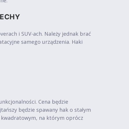
ne.
CECHY
rach i SUV-ach. Należy jednak brać
atacyjne samego urządzenia. Haki
funkcjonalności. Cena będzie
Najtańszy będzie spawany hak o stałym
m kwadratowym, na którym oprócz