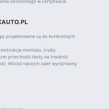
nia określonego w certyfikacie
XAUTO.PL
epy projektowane są do konkretnych
 instrukcja montażu, śruby
izm przechodzi testy na trwałość
ość. Wśród naszych zalet wyróżniamy