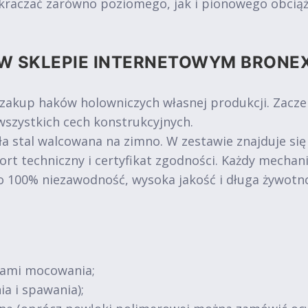
kraczać zarówno poziomego, jak i pionowego obciąże
W SKLEPIE INTERNETOWYM BRONE
 zakup haków holowniczych własnej produkcji. Zacz
szystkich cech konstrukcyjnych.
a stal walcowana na zimno. W zestawie znajduje się
ort techniczny i certyfikat zgodności. Każdy mechan
o 100% niezawodność, wysoka jakość i długa żywotn
tami mocowania;
ia i spawania);