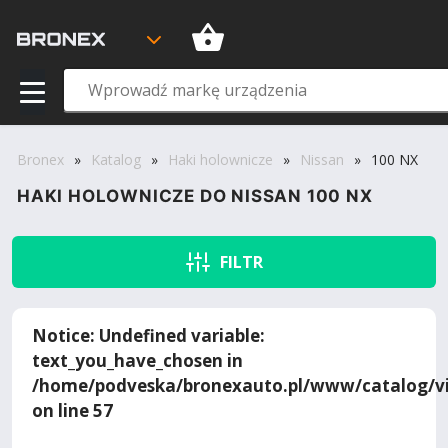
Bronex
»
Katalog
»
Haki holownicze
»
Nissan
»
100 NX
HAKI HOLOWNICZE DO NISSAN 100 NX
FILTR
Notice
: Undefined variable:
text_you_have_chosen in
/home/podveska/bronexauto.pl/www/catalog/vi
on line
57