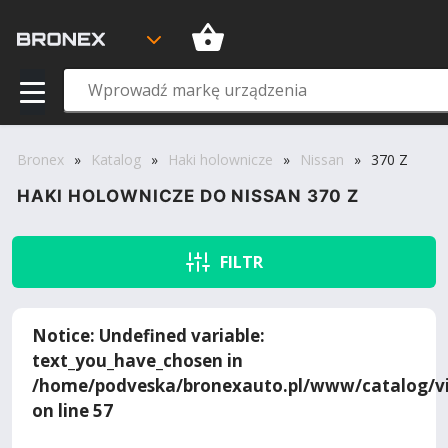
Bronex
»
Katalog
»
Haki holownicze
»
Nissan
»
370 Z
HAKI HOLOWNICZE DO NISSAN 370 Z
FILTR
Notice
: Undefined variable:
text_you_have_chosen in
/home/podveska/bronexauto.pl/www/catalog/vi
on line
57