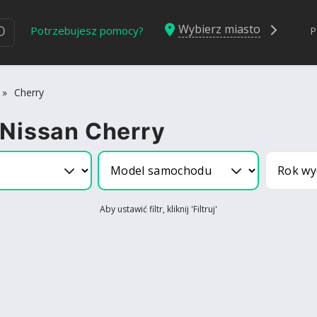
Wybierz miasto
Ю
Potrzebujesz pomocy?
P
»
Cherry
 Nissan Cherry
Aby ustawić filtr, kliknij 'Filtruj'