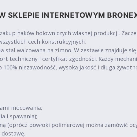
W SKLEPIE INTERNETOWYM BRONE
 zakup haków holowniczych własnej produkcji. Zacz
szystkich cech konstrukcyjnych.
a stal walcowana na zimno. W zestawie znajduje się
ort techniczny i certyfikat zgodności. Każdy mechan
o 100% niezawodność, wysoka jakość i długa żywotn
tami mocowania;
ia i spawania);
jną (oprócz powłoki polimerowej można zamówić oc
ą dostawę.