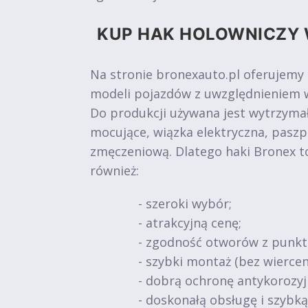
KUP HAK HOLOWNICZY 
Na stronie bronexauto.pl oferujemy
modeli pojazdów z uwzględnieniem w
Do produkcji używana jest wytrzymał
mocujące, wiązka elektryczna, paszp
zmęczeniową. Dlatego haki Bronex t
również:
- szeroki wybór;
- atrakcyjną cenę;
- zgodność otworów z punk
- szybki montaż (bez wiercen
- dobrą ochronę antykorozy
- doskonałą obsługę i szybk