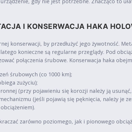
ządzenie, gdy nie jest potrzebne. Znacząco to ułat
TACJA I KONSERWACJA HAKA HOL
nej konserwacji, by przedłużyć jego żywotność. Me
dlatego konieczne są regularne przeglądy. Pod obc
uzować połączenia śrubowe. Konserwacja haka obejm
zeń śrubowych (co 1000 km);
biega zużyciu);
ronnej (przy pojawieniu się korozji należy ją usunąć
mechanizmu (jeśli pojawią się pęknięcia, należy je 
 obciążeniem).
kraczać zarówno poziomego, jak i pionowego obciąże