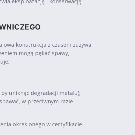
wia eksploatację i konserwację
OWNICZEGO
talowa konstrukcja z czasem zużywa
iążeniem mogą pękać spawy,
uje:
, by uniknąć degradacji metalu);
zespawać, w przeciwnym razie
nia określonego w certyfikacie