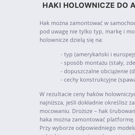
HAKI HOLOWNICZE DO A
Hak można zamontować w samochodach
pod uwagę nie tylko typ, markę i mo
holownicze dzielą się na:
- typ (amerykański i europejs
- sposób montażu (stały, z
- dopuszczalne obciążenie (do 
- cechy konstrukcyjne (spawa
W rezultacie ceny haków holowniczych
najniższa, jeśli dokładnie określisz
mocowaniu. Droższe – hak śrubowan
haka można zamontować platformę.
Przy wyborze odpowiedniego modelu 