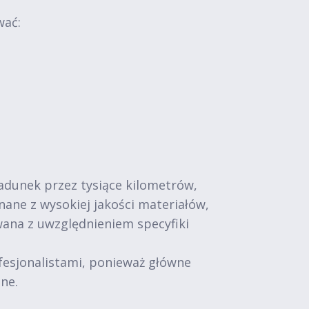
wać:
adunek przez tysiące kilometrów,
ne z wysokiej jakości materiałów,
wana z uwzględnieniem specyfiki
fesjonalistami, ponieważ główne
ne.