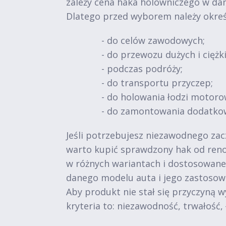
zależy cena haka holowniczego w da
Dlatego przed wyborem należy okreś
- do celów zawodowych;
- do przewozu dużych i ciężk
- podczas podróży;
- do transportu przyczep;
- do holowania łodzi motoro
- do zamontowania dodatko
Jeśli potrzebujesz niezawodnego zac
warto kupić sprawdzony hak od reno
w różnych wariantach i dostosowane 
danego modelu auta i jego zastosow
Aby produkt nie stał się przyczyną 
kryteria to: niezawodność, trwałość