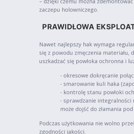
– dzięki czemu można zdemontować ur
zaczepu holowniczego.
PRAWIDŁOWA EKSPLOA
Nawet najlepszy hak wymaga regular
się z powodu zmęczenia materiału, 
uszkadzać się powłoka ochronna i l
- okresowe dokręcanie połąc
- smarowanie kuli haka (zapo
- kontrolę stanu powłoki och
- sprawdzanie integralności 
może dojść do złamania pod
Podczas użytkowania nie wolno prze
zgodności jakości.