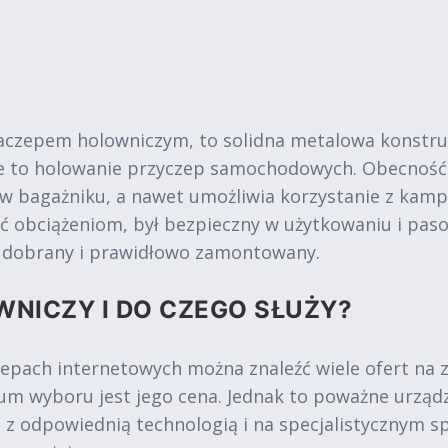
aczepem holowniczym, to solidna metalowa konstru
ie to holowanie przyczep samochodowych. Obecność
 w bagażniku, a nawet umożliwia korzystanie z kam
ć obciążeniom, był bezpieczny w użytkowaniu i pa
o dobrany i prawidłowo zamontowany.
WNICZY I DO CZEGO SŁUŻY?
epach internetowych można znaleźć wiele ofert na
m wyboru jest jego cena. Jednak to poważne urząd
e z odpowiednią technologią i na specjalistycznym s