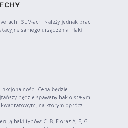
CECHY
rach i SUV-ach. Należy jednak brać
atacyjne samego urządzenia. Haki
funkcjonalności. Cena będzie
Najtańszy będzie spawany hak o stałym
m kwadratowym, na którym oprócz
ą haki typów: C, B, E oraz A, F, G