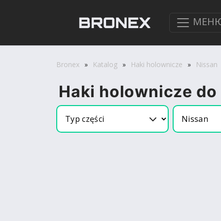
МЕН
Bronex
»
Katalog
»
Haki holownicze
»
Nissan
Haki holownicze do