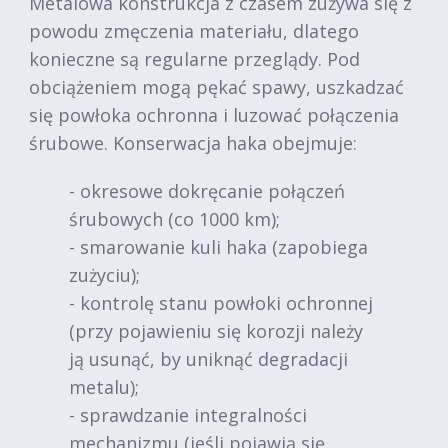
Metalowa konstrukcja z czasem zużywa się z
powodu zmęczenia materiału, dlatego
konieczne są regularne przeglądy. Pod
obciążeniem mogą pękać spawy, uszkadzać
się powłoka ochronna i luzować połączenia
śrubowe. Konserwacja haka obejmuje:
- okresowe dokręcanie połączeń
śrubowych (co 1000 km);
- smarowanie kuli haka (zapobiega
zużyciu);
- kontrolę stanu powłoki ochronnej
(przy pojawieniu się korozji należy
ją usunąć, by uniknąć degradacji
metalu);
- sprawdzanie integralności
mechanizmu (jeśli pojawią się