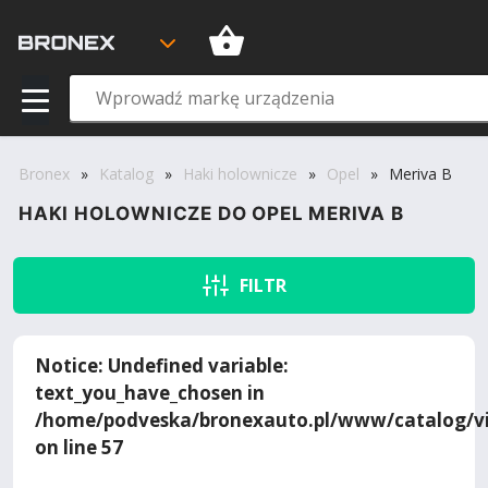
Bronex
»
Katalog
»
Haki holownicze
»
Opel
»
Meriva B
HAKI HOLOWNICZE DO OPEL MERIVA B
FILTR
Notice
: Undefined variable:
text_you_have_chosen in
/home/podveska/bronexauto.pl/www/catalog/vi
on line
57