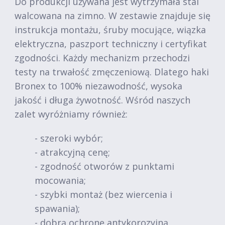
Do produkcji używana jest wytrzymała stal
walcowana na zimno. W zestawie znajduje się
instrukcja montażu, śruby mocujące, wiązka
elektryczna, paszport techniczny i certyfikat
zgodności. Każdy mechanizm przechodzi
testy na trwałość zmęczeniową. Dlatego haki
Bronex to 100% niezawodność, wysoka
jakość i długa żywotność. Wśród naszych
zalet wyróżniamy również:
- szeroki wybór;
- atrakcyjną cenę;
- zgodność otworów z punktami
mocowania;
- szybki montaż (bez wiercenia i
spawania);
- dobrą ochronę antykorozyjną