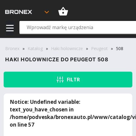
Bronex
»
Katalog
»
Haki holownicze
»
Peugeot
»
508
HAKI HOLOWNICZE DO PEUGEOT 508
FILTR
Notice
: Undefined variable:
text_you_have_chosen in
/home/podveska/bronexauto.pl/www/catalog/vi
on line
57