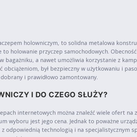
aczepem holowniczym, to solidna metalowa konstru
ie to holowanie przyczep samochodowych. Obecność
 w bagażniku, a nawet umożliwia korzystanie z kam
ć obciążeniom, był bezpieczny w użytkowaniu i pa
o dobrany i prawidłowo zamontowany.
WNICZY I DO CZEGO SŁUŻY?
epach internetowych można znaleźć wiele ofert na
m wyboru jest jego cena. Jednak to poważne urząd
e z odpowiednią technologią i na specjalistycznym s