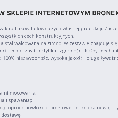
W SKLEPIE INTERNETOWYM BRONE
 zakup haków holowniczych własnej produkcji. Zacz
szystkich cech konstrukcyjnych.
a stal walcowana na zimno. W zestawie znajduje się
ort techniczny i certyfikat zgodności. Każdy mechan
o 100% niezawodność, wysoka jakość i długa żywotn
tami mocowania;
ia i spawania);
jną (oprócz powłoki polimerowej można zamówić oc
ą dostawę.