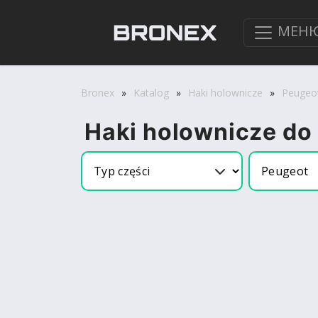
МЕН
Bronex
»
Katalog
»
Haki holownicze
»
Peugeo
Haki holownicze do