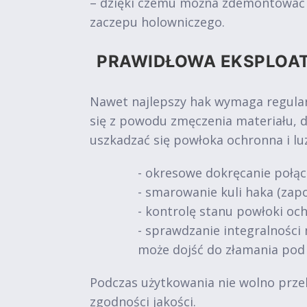
– dzięki czemu można zdemontować ur
zaczepu holowniczego.
PRAWIDŁOWA EKSPLOA
Nawet najlepszy hak wymaga regular
się z powodu zmęczenia materiału, 
uszkadzać się powłoka ochronna i l
- okresowe dokręcanie połąc
- smarowanie kuli haka (zapo
- kontrolę stanu powłoki och
- sprawdzanie integralności 
może dojść do złamania pod
Podczas użytkowania nie wolno prze
zgodności jakości.