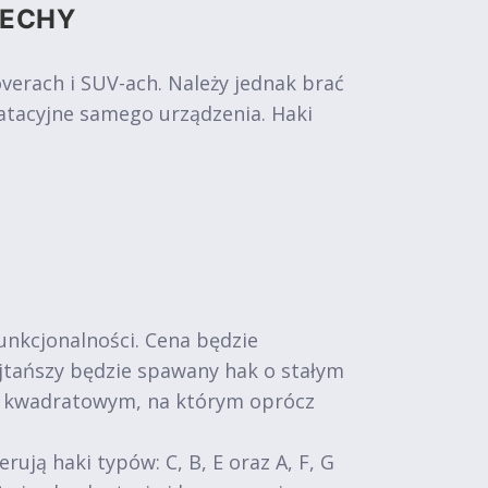
CECHY
rach i SUV-ach. Należy jednak brać
atacyjne samego urządzenia. Haki
funkcjonalności. Cena będzie
Najtańszy będzie spawany hak o stałym
m kwadratowym, na którym oprócz
ą haki typów: C, B, E oraz A, F, G