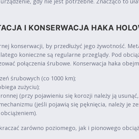
ządzenie, gdy nie jest potrzebne. Znacząco to ułat
TACJA I KONSERWACJA HAKA HOL
nej konserwacji, by przedłużyć jego żywotność. Me
dlatego konieczne są regularne przeglądy. Pod obc
uzować połączenia śrubowe. Konserwacja haka obejm
zeń śrubowych (co 1000 km);
biega zużyciu);
ronnej (przy pojawieniu się korozji należy ją usunąć
mechanizmu (jeśli pojawią się pęknięcia, należy je 
 obciążeniem).
kraczać zarówno poziomego, jak i pionowego obciąże