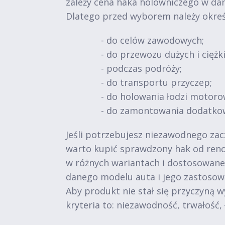
zależy cena haka holowniczego w da
Dlatego przed wyborem należy okreś
- do celów zawodowych;
- do przewozu dużych i ciężk
- podczas podróży;
- do transportu przyczep;
- do holowania łodzi motoro
- do zamontowania dodatko
Jeśli potrzebujesz niezawodnego zac
warto kupić sprawdzony hak od reno
w różnych wariantach i dostosowane 
danego modelu auta i jego zastosow
Aby produkt nie stał się przyczyną 
kryteria to: niezawodność, trwałość