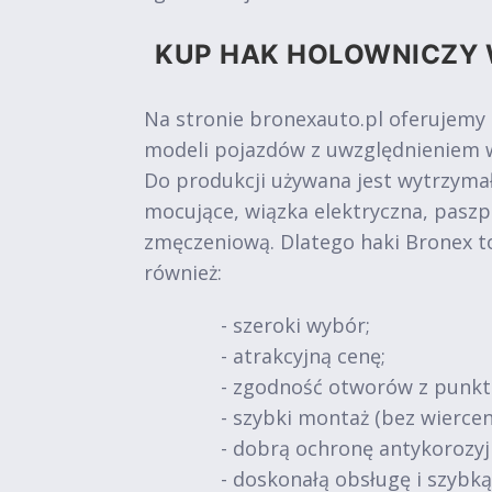
KUP HAK HOLOWNICZY 
Na stronie bronexauto.pl oferujemy
modeli pojazdów z uwzględnieniem w
Do produkcji używana jest wytrzymał
mocujące, wiązka elektryczna, paszp
zmęczeniową. Dlatego haki Bronex t
również:
- szeroki wybór;
- atrakcyjną cenę;
- zgodność otworów z punk
- szybki montaż (bez wiercen
- dobrą ochronę antykorozy
- doskonałą obsługę i szybk