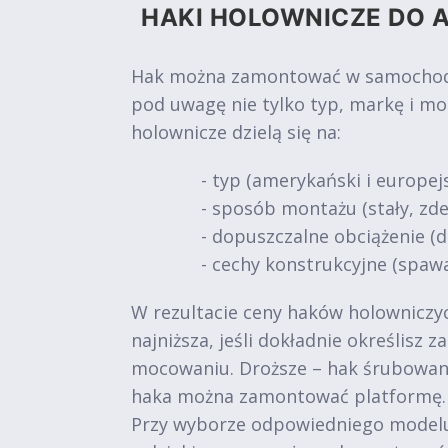
HAKI HOLOWNICZE DO A
Hak można zamontować w samochodach
pod uwagę nie tylko typ, markę i mo
holownicze dzielą się na:
- typ (amerykański i europejs
- sposób montażu (stały, z
- dopuszczalne obciążenie (do 
- cechy konstrukcyjne (spawa
W rezultacie ceny haków holowniczych
najniższa, jeśli dokładnie określisz
mocowaniu. Droższe – hak śrubowan
haka można zamontować platformę.
Przy wyborze odpowiedniego modelu 