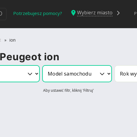
Wybierz miasto
Ю
Potrzebujesz pomocy?
P
t
»
ion
 Peugeot ion
Aby ustawić filtr, kliknij 'Filtruj'