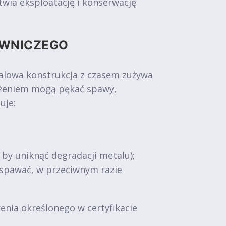
wia eksploatację i konserwację
OWNICZEGO
talowa konstrukcja z czasem zużywa
iążeniem mogą pękać spawy,
uje:
, by uniknąć degradacji metalu);
zespawać, w przeciwnym razie
nia określonego w certyfikacie