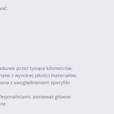
wać:
adunek przez tysiące kilometrów,
ne z wysokiej jakości materiałów,
wana z uwzględnieniem specyfiki
fesjonalistami, ponieważ główne
ne.