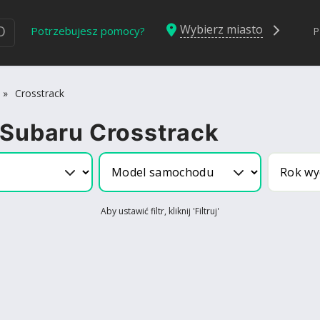
Wybierz miasto
Ю
Potrzebujesz pomocy?
P
»
Crosstrack
 Subaru Crosstrack
Aby ustawić filtr, kliknij 'Filtruj'