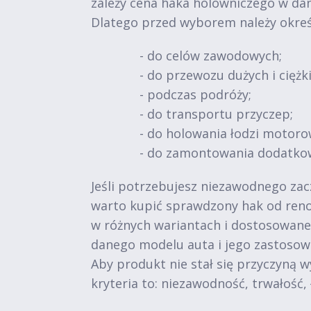
zależy cena haka holowniczego w da
Dlatego przed wyborem należy okreś
- do celów zawodowych;
- do przewozu dużych i ciężk
- podczas podróży;
- do transportu przyczep;
- do holowania łodzi motoro
- do zamontowania dodatko
Jeśli potrzebujesz niezawodnego zac
warto kupić sprawdzony hak od reno
w różnych wariantach i dostosowane 
danego modelu auta i jego zastosow
Aby produkt nie stał się przyczyną 
kryteria to: niezawodność, trwałość