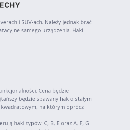
CECHY
rach i SUV-ach. Należy jednak brać
atacyjne samego urządzenia. Haki
funkcjonalności. Cena będzie
Najtańszy będzie spawany hak o stałym
m kwadratowym, na którym oprócz
ą haki typów: C, B, E oraz A, F, G