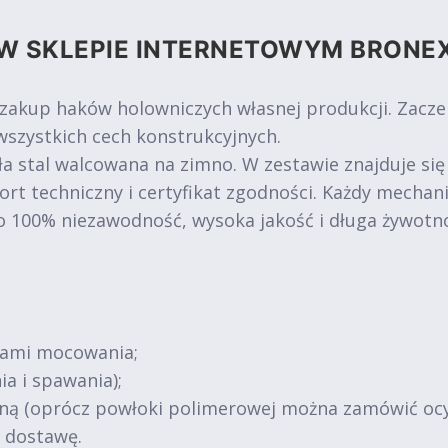
W SKLEPIE INTERNETOWYM BRONE
 zakup haków holowniczych własnej produkcji. Zacz
szystkich cech konstrukcyjnych.
a stal walcowana na zimno. W zestawie znajduje się
ort techniczny i certyfikat zgodności. Każdy mechan
o 100% niezawodność, wysoka jakość i długa żywotn
tami mocowania;
ia i spawania);
jną (oprócz powłoki polimerowej można zamówić oc
ą dostawę.