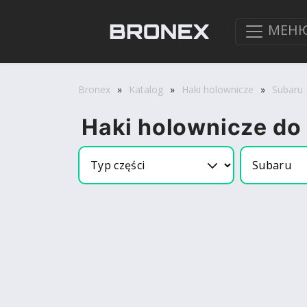
МЕН
Bronex
»
Katalog
»
Haki holownicze
»
Subaru
Haki holownicze do