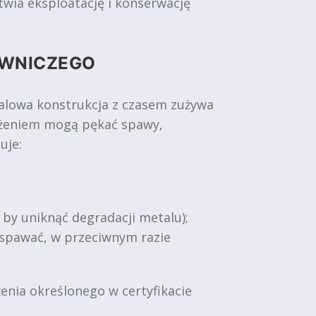
wia eksploatację i konserwację
OWNICZEGO
talowa konstrukcja z czasem zużywa
iążeniem mogą pękać spawy,
uje:
, by uniknąć degradacji metalu);
zespawać, w przeciwnym razie
nia określonego w certyfikacie