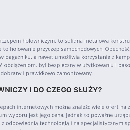
aczepem holowniczym, to solidna metalowa konstru
ie to holowanie przyczep samochodowych. Obecność
 w bagażniku, a nawet umożliwia korzystanie z kam
ć obciążeniom, był bezpieczny w użytkowaniu i pa
o dobrany i prawidłowo zamontowany.
WNICZY I DO CZEGO SŁUŻY?
epach internetowych można znaleźć wiele ofert na
m wyboru jest jego cena. Jednak to poważne urząd
e z odpowiednią technologią i na specjalistycznym s