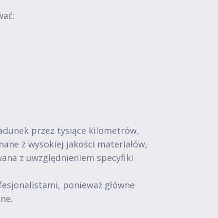
wać:
adunek przez tysiące kilometrów,
ne z wysokiej jakości materiałów,
wana z uwzględnieniem specyfiki
fesjonalistami, ponieważ główne
ne.