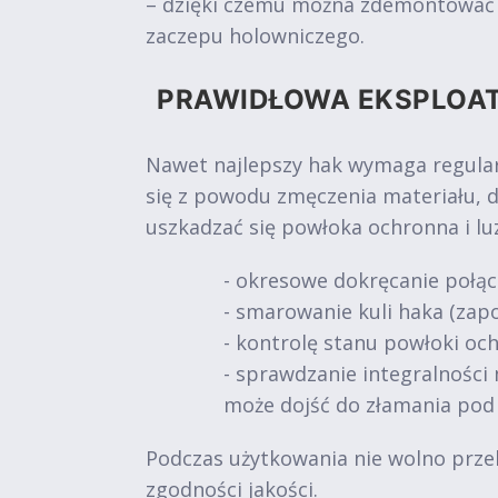
– dzięki czemu można zdemontować ur
zaczepu holowniczego.
PRAWIDŁOWA EKSPLOA
Nawet najlepszy hak wymaga regular
się z powodu zmęczenia materiału, 
uszkadzać się powłoka ochronna i l
- okresowe dokręcanie połąc
- smarowanie kuli haka (zapo
- kontrolę stanu powłoki och
- sprawdzanie integralności 
może dojść do złamania pod
Podczas użytkowania nie wolno prze
zgodności jakości.