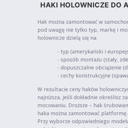
HAKI HOLOWNICZE DO A
Hak można zamontować w samochodach
pod uwagę nie tylko typ, markę i mo
holownicze dzielą się na:
- typ (amerykański i europejs
- sposób montażu (stały, z
- dopuszczalne obciążenie (do 
- cechy konstrukcyjne (spawa
W rezultacie ceny haków holowniczych
najniższa, jeśli dokładnie określisz
mocowaniu. Droższe – hak śrubowan
haka można zamontować platformę.
Przy wyborze odpowiedniego modelu 