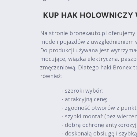
KUP HAK HOLOWNICZY 
Na stronie bronexauto.pl oferujemy
modeli pojazdów z uwzględnieniem w
Do produkcji używana jest wytrzymał
mocujące, wiązka elektryczna, paszp
zmęczeniową. Dlatego haki Bronex t
również:
- szeroki wybór;
- atrakcyjną cenę;
- zgodność otworów z punk
- szybki montaż (bez wiercen
- dobrą ochronę antykorozy
- doskonałą obsługę i szybk