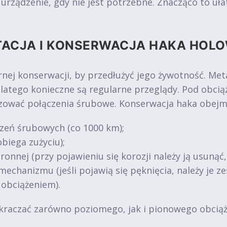
ządzenie, gdy nie jest potrzebne. Znacząco to ułat
TACJA I KONSERWACJA HAKA HOL
nej konserwacji, by przedłużyć jego żywotność. Me
dlatego konieczne są regularne przeglądy. Pod obc
uzować połączenia śrubowe. Konserwacja haka obejm
zeń śrubowych (co 1000 km);
biega zużyciu);
ronnej (przy pojawieniu się korozji należy ją usunąć
mechanizmu (jeśli pojawią się pęknięcia, należy je 
 obciążeniem).
kraczać zarówno poziomego, jak i pionowego obciąże