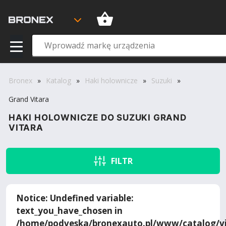
Bronex
»
Katalog
»
Haki holownicze
»
Suzuki
»
Grand Vitara
HAKI HOLOWNICZE DO SUZUKI GRAND
VITARA
FILTR
Notice
: Undefined variable:
text_you_have_chosen in
/home/podveska/bronexauto.pl/www/catalog/vi