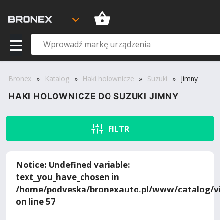
Bronex
»
Katalog
»
Haki holownicze
»
Suzuki
»
Jimny
HAKI HOLOWNICZE DO SUZUKI JIMNY
FILTR
Notice
: Undefined variable:
text_you_have_chosen in
/home/podveska/bronexauto.pl/www/catalog/vi
on line
57