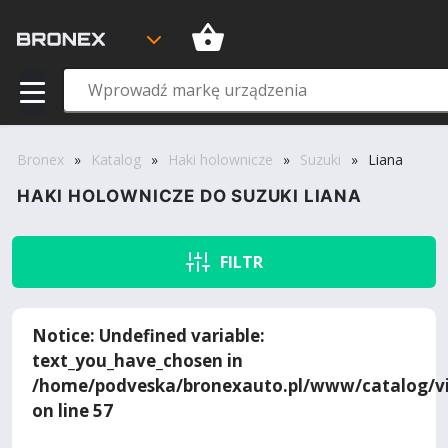
Bronex
»
Katalog
»
Haki holownicze
»
Suzuki
»
Liana
HAKI HOLOWNICZE DO SUZUKI LIANA
FILTR
Notice
: Undefined variable:
text_you_have_chosen in
/home/podveska/bronexauto.pl/www/catalog/vi
on line
57