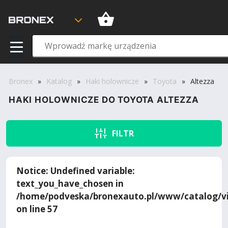
Bronex
»
Katalog
»
Haki holownicze
»
Toyota
»
Altezza
HAKI HOLOWNICZE DO TOYOTA ALTEZZA
FILTR
Notice
: Undefined variable:
text_you_have_chosen in
/home/podveska/bronexauto.pl/www/catalog/vi
on line
57