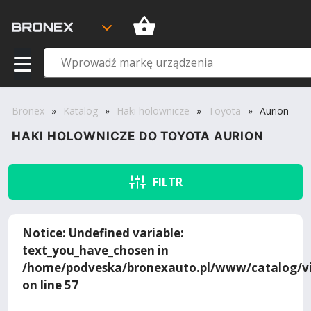
Bronex
»
Katalog
»
Haki holownicze
»
Toyota
»
Aurion
HAKI HOLOWNICZE DO TOYOTA AURION
FILTR
Notice
: Undefined variable:
text_you_have_chosen in
/home/podveska/bronexauto.pl/www/catalog/vi
on line
57